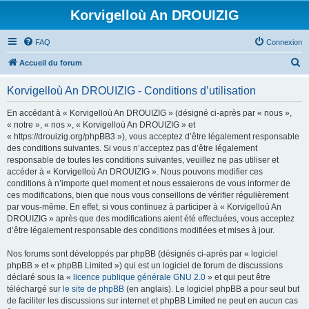
Korvigelloù An DROUIZIG
FAQ
Connexion
R
Accueil du forum
e
Korvigelloù An DROUIZIG - Conditions d’utilisation
c
h
En accédant à « Korvigelloù An DROUIZIG » (désigné ci-après par « nous »,
« notre », « nos », « Korvigelloù An DROUIZIG » et
e
« https://drouizig.org/phpBB3 »), vous acceptez d’être légalement responsable
r
des conditions suivantes. Si vous n’acceptez pas d’être légalement
responsable de toutes les conditions suivantes, veuillez ne pas utiliser et
c
accéder à « Korvigelloù An DROUIZIG ». Nous pouvons modifier ces
h
conditions à n’importe quel moment et nous essaierons de vous informer de
ces modifications, bien que nous vous conseillons de vérifier régulièrement
e
par vous-même. En effet, si vous continuez à participer à « Korvigelloù An
r
DROUIZIG » après que des modifications aient été effectuées, vous acceptez
d’être légalement responsable des conditions modifiées et mises à jour.
Nos forums sont développés par phpBB (désignés ci-après par « logiciel
phpBB » et « phpBB Limited ») qui est un logiciel de forum de discussions
déclaré sous la «
licence publique générale GNU 2.0
» et qui peut être
téléchargé sur
le site de phpBB
(en anglais). Le logiciel phpBB a pour seul but
de faciliter les discussions sur internet et phpBB Limited ne peut en aucun cas