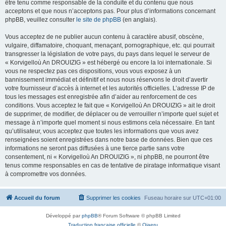
être tenu comme responsable de la conduite et du contenu que nous
acceptons et que nous n’acceptons pas. Pour plus d’informations concernant
phpBB, veuillez consulter
le site de phpBB
(en anglais).
Vous acceptez de ne publier aucun contenu à caractère abusif, obscène,
vulgaire, diffamatoire, choquant, menaçant, pornographique, etc. qui pourrait
transgresser la législation de votre pays, du pays dans lequel le serveur de
« Korvigelloù An DROUIZIG » est hébergé ou encore la loi internationale. Si
vous ne respectez pas ces dispositions, vous vous exposez à un
bannissement immédiat et définitif et nous nous réservons le droit d’avertir
votre fournisseur d’accès à internet et les autorités officielles. L’adresse IP de
tous les messages est enregistrée afin d’aider au renforcement de ces
conditions. Vous acceptez le fait que « Korvigelloù An DROUIZIG » ait le droit
de supprimer, de modifier, de déplacer ou de verrouiller n’importe quel sujet et
message à n’importe quel moment si nous estimons cela nécessaire. En tant
qu’utilisateur, vous acceptez que toutes les informations que vous avez
renseignées soient enregistrées dans notre base de données. Bien que ces
informations ne seront pas diffusées à une tierce partie sans votre
consentement, ni « Korvigelloù An DROUIZIG », ni phpBB, ne pourront être
tenus comme responsables en cas de tentative de piratage informatique visant
à compromettre vos données.
Accueil du forum
Supprimer les cookies
Fuseau horaire sur
UTC+01:00
Développé par
phpBB
® Forum Software © phpBB Limited
Traduction française officielle
©
Qiaeru