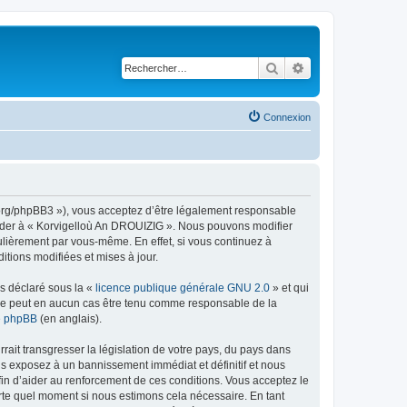
Rechercher
Recherche avancé
Connexion
g.org/phpBB3 »), vous acceptez d’être légalement responsable
ccéder à « Korvigelloù An DROUIZIG ». Nous pouvons modifier
ulièrement par vous-même. En effet, si vous continuez à
tions modifiées et mises à jour.
ns déclaré sous la «
licence publique générale GNU 2.0
» et qui
ed ne peut en aucun cas être tenu comme responsable de la
de phpBB
(en anglais).
ait transgresser la législation de votre pays, du pays dans
us exposez à un bannissement immédiat et définitif et nous
 afin d’aider au renforcement de ces conditions. Vous acceptez le
orte quel moment si nous estimons cela nécessaire. En tant