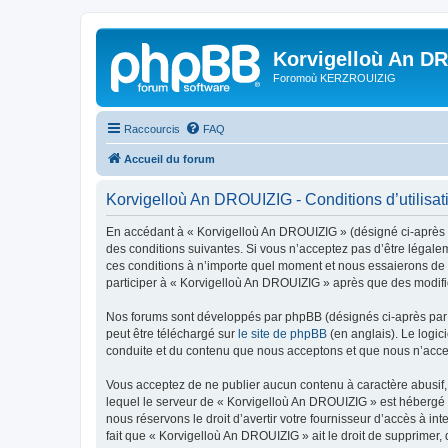
Korvigelloù An D
Foromoù KERZROUIZIG
Raccourcis
FAQ
Accueil du forum
Korvigelloù An DROUIZIG - Conditions d’utilisat
En accédant à « Korvigelloù An DROUIZIG » (désigné ci-après p
des conditions suivantes. Si vous n’acceptez pas d’être légale
ces conditions à n’importe quel moment et nous essaierons de v
participer à « Korvigelloù An DROUIZIG » après que des modific
Nos forums sont développés par phpBB (désignés ci-après par «
peut être téléchargé sur
le site de phpBB
(en anglais). Le logic
conduite et du contenu que nous acceptons et que nous n’acce
Vous acceptez de ne publier aucun contenu à caractère abusif, 
lequel le serveur de « Korvigelloù An DROUIZIG » est hébergé o
nous réservons le droit d’avertir votre fournisseur d’accès à int
fait que « Korvigelloù An DROUIZIG » ait le droit de supprimer,