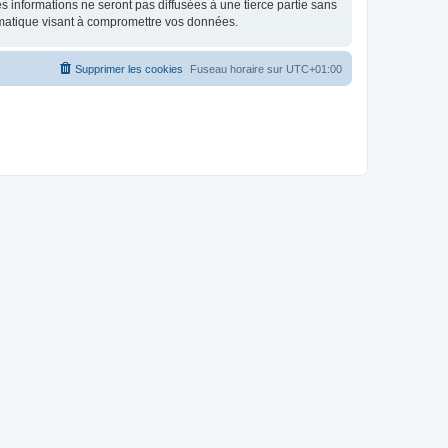
 informations ne seront pas diffusées à une tierce partie sans
rmatique visant à compromettre vos données.
Supprimer les cookies
Fuseau horaire sur
UTC+01:00