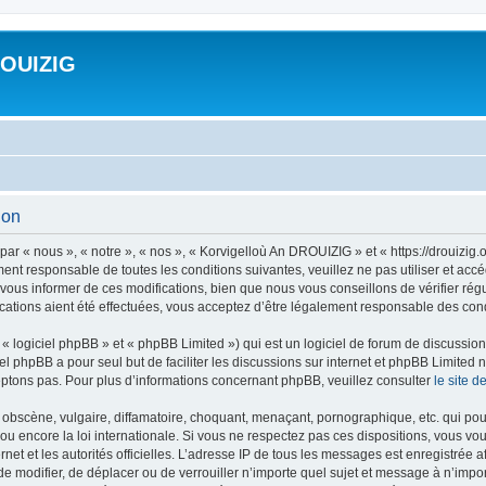
ROUIZIG
ion
ar « nous », « notre », « nos », « Korvigelloù An DROUIZIG » et « https://drouizi
ment responsable de toutes les conditions suivantes, veuillez ne pas utiliser et a
ous informer de ces modifications, bien que nous vous conseillons de vérifier rég
ations aient été effectuées, vous acceptez d’être légalement responsable des condi
 logiciel phpBB » et « phpBB Limited ») qui est un logiciel de forum de discussio
iel phpBB a pour seul but de faciliter les discussions sur internet et phpBB Limit
ptons pas. Pour plus d’informations concernant phpBB, veuillez consulter
le site 
obscène, vulgaire, diffamatoire, choquant, menaçant, pornographique, etc. qui pourr
u encore la loi internationale. Si vous ne respectez pas ces dispositions, vous vo
ernet et les autorités officielles. L’adresse IP de tous les messages est enregistrée
 de modifier, de déplacer ou de verrouiller n’importe quel sujet et message à n’imp