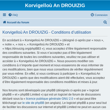
Korvigelloù An DROUIZIG
FAQ
Connexion
R
Accueil du forum
e
Korvigelloù An DROUIZIG - Conditions d’utilisation
c
h
En accédant à « Korvigelloù An DROUIZIG » (désigné ci-après par « nous »,
« notre », « nos », « Korvigelloù An DROUIZIG » et
e
« https://drouizig.org/phpBB3 »), vous acceptez d’être légalement responsable
r
des conditions suivantes. Si vous n’acceptez pas d’être légalement
responsable de toutes les conditions suivantes, veuillez ne pas utiliser et
c
accéder à « Korvigelloù An DROUIZIG ». Nous pouvons modifier ces
h
conditions à n’importe quel moment et nous essaierons de vous informer de
ces modifications, bien que nous vous conseillons de vérifier régulièrement
e
par vous-même. En effet, si vous continuez à participer à « Korvigelloù An
r
DROUIZIG » après que des modifications aient été effectuées, vous acceptez
d’être légalement responsable des conditions modifiées et mises à jour.
Nos forums sont développés par phpBB (désignés ci-après par « logiciel
phpBB » et « phpBB Limited ») qui est un logiciel de forum de discussions
déclaré sous la «
licence publique générale GNU 2.0
» et qui peut être
téléchargé sur
le site de phpBB
(en anglais). Le logiciel phpBB a pour seul but
de faciliter les discussions sur internet et phpBB Limited ne peut en aucun cas