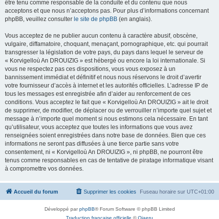
être tenu comme responsable de la conduite et du contenu que nous
acceptons et que nous n’acceptons pas. Pour plus d’informations concernant
phpBB, veuillez consulter
le site de phpBB
(en anglais).
Vous acceptez de ne publier aucun contenu à caractère abusif, obscène,
vulgaire, diffamatoire, choquant, menaçant, pornographique, etc. qui pourrait
transgresser la législation de votre pays, du pays dans lequel le serveur de
« Korvigelloù An DROUIZIG » est hébergé ou encore la loi internationale. Si
vous ne respectez pas ces dispositions, vous vous exposez à un
bannissement immédiat et définitif et nous nous réservons le droit d’avertir
votre fournisseur d’accès à internet et les autorités officielles. L’adresse IP de
tous les messages est enregistrée afin d’aider au renforcement de ces
conditions. Vous acceptez le fait que « Korvigelloù An DROUIZIG » ait le droit
de supprimer, de modifier, de déplacer ou de verrouiller n’importe quel sujet et
message à n’importe quel moment si nous estimons cela nécessaire. En tant
qu’utilisateur, vous acceptez que toutes les informations que vous avez
renseignées soient enregistrées dans notre base de données. Bien que ces
informations ne seront pas diffusées à une tierce partie sans votre
consentement, ni « Korvigelloù An DROUIZIG », ni phpBB, ne pourront être
tenus comme responsables en cas de tentative de piratage informatique visant
à compromettre vos données.
Accueil du forum
Supprimer les cookies
Fuseau horaire sur
UTC+01:00
Développé par
phpBB
® Forum Software © phpBB Limited
Traduction française officielle
©
Qiaeru