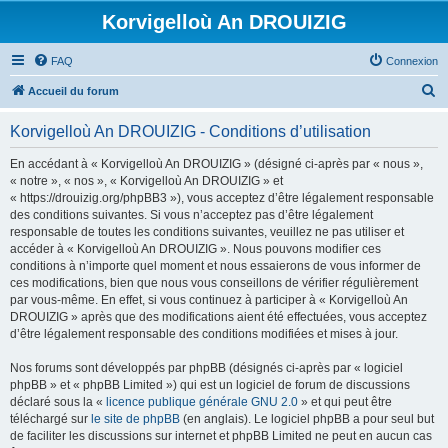
Korvigelloù An DROUIZIG
FAQ
Connexion
R
Accueil du forum
e
Korvigelloù An DROUIZIG - Conditions d’utilisation
c
h
En accédant à « Korvigelloù An DROUIZIG » (désigné ci-après par « nous »,
« notre », « nos », « Korvigelloù An DROUIZIG » et
e
« https://drouizig.org/phpBB3 »), vous acceptez d’être légalement responsable
r
des conditions suivantes. Si vous n’acceptez pas d’être légalement
responsable de toutes les conditions suivantes, veuillez ne pas utiliser et
c
accéder à « Korvigelloù An DROUIZIG ». Nous pouvons modifier ces
h
conditions à n’importe quel moment et nous essaierons de vous informer de
ces modifications, bien que nous vous conseillons de vérifier régulièrement
e
par vous-même. En effet, si vous continuez à participer à « Korvigelloù An
r
DROUIZIG » après que des modifications aient été effectuées, vous acceptez
d’être légalement responsable des conditions modifiées et mises à jour.
Nos forums sont développés par phpBB (désignés ci-après par « logiciel
phpBB » et « phpBB Limited ») qui est un logiciel de forum de discussions
déclaré sous la «
licence publique générale GNU 2.0
» et qui peut être
téléchargé sur
le site de phpBB
(en anglais). Le logiciel phpBB a pour seul but
de faciliter les discussions sur internet et phpBB Limited ne peut en aucun cas