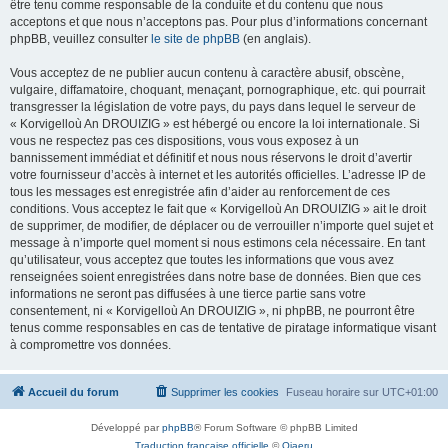
être tenu comme responsable de la conduite et du contenu que nous
acceptons et que nous n’acceptons pas. Pour plus d’informations concernant
phpBB, veuillez consulter
le site de phpBB
(en anglais).
Vous acceptez de ne publier aucun contenu à caractère abusif, obscène,
vulgaire, diffamatoire, choquant, menaçant, pornographique, etc. qui pourrait
transgresser la législation de votre pays, du pays dans lequel le serveur de
« Korvigelloù An DROUIZIG » est hébergé ou encore la loi internationale. Si
vous ne respectez pas ces dispositions, vous vous exposez à un
bannissement immédiat et définitif et nous nous réservons le droit d’avertir
votre fournisseur d’accès à internet et les autorités officielles. L’adresse IP de
tous les messages est enregistrée afin d’aider au renforcement de ces
conditions. Vous acceptez le fait que « Korvigelloù An DROUIZIG » ait le droit
de supprimer, de modifier, de déplacer ou de verrouiller n’importe quel sujet et
message à n’importe quel moment si nous estimons cela nécessaire. En tant
qu’utilisateur, vous acceptez que toutes les informations que vous avez
renseignées soient enregistrées dans notre base de données. Bien que ces
informations ne seront pas diffusées à une tierce partie sans votre
consentement, ni « Korvigelloù An DROUIZIG », ni phpBB, ne pourront être
tenus comme responsables en cas de tentative de piratage informatique visant
à compromettre vos données.
Accueil du forum
Supprimer les cookies
Fuseau horaire sur
UTC+01:00
Développé par
phpBB
® Forum Software © phpBB Limited
Traduction française officielle
©
Qiaeru