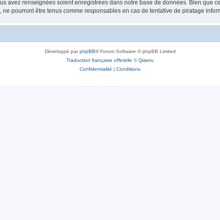
vous avez renseignées soient enregistrées dans notre base de données. Bien que ces
, ne pourront être tenus comme responsables en cas de tentative de piratage info
Développé par
phpBB
® Forum Software © phpBB Limited
Traduction française officielle
©
Qiaeru
Confidentialité
|
Conditions