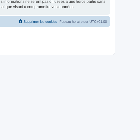
 informations ne seront pas diffusées à une tierce partie sans
rmatique visant à compromettre vos données.
Supprimer les cookies
Fuseau horaire sur
UTC+01:00