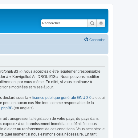
Rechercher
Recherche avancé
Connexion
g.org/phpBB3 »), vous acceptez d’être légalement responsable
ccéder à « Korvigelloù An DROUIZIG ». Nous pouvons modifier
ulièrement par vous-même. En effet, si vous continuez à
tions modifiées et mises à jour.
ns déclaré sous la «
licence publique générale GNU 2.0
» et qui
ed ne peut en aucun cas être tenu comme responsable de la
de phpBB
(en anglais).
ait transgresser la législation de votre pays, du pays dans
us exposez à un bannissement immédiat et définitif et nous
 afin d’aider au renforcement de ces conditions. Vous acceptez le
orte quel moment si nous estimons cela nécessaire. En tant