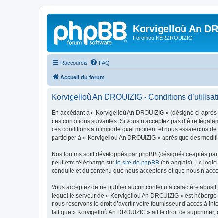
Korvigelloù An D
Foromoù KERZROUIZIG
Raccourcis
FAQ
Accueil du forum
Korvigelloù An DROUIZIG - Conditions d’utilisat
En accédant à « Korvigelloù An DROUIZIG » (désigné ci-après p
des conditions suivantes. Si vous n’acceptez pas d’être légale
ces conditions à n’importe quel moment et nous essaierons de v
participer à « Korvigelloù An DROUIZIG » après que des modific
Nos forums sont développés par phpBB (désignés ci-après par «
peut être téléchargé sur
le site de phpBB
(en anglais). Le logic
conduite et du contenu que nous acceptons et que nous n’acce
Vous acceptez de ne publier aucun contenu à caractère abusif, 
lequel le serveur de « Korvigelloù An DROUIZIG » est hébergé o
nous réservons le droit d’avertir votre fournisseur d’accès à int
fait que « Korvigelloù An DROUIZIG » ait le droit de supprimer,