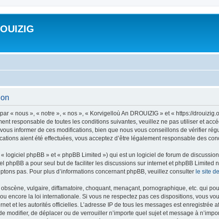
ROUIZIG
ion
ar « nous », « notre », « nos », « Korvigelloù An DROUIZIG » et « https://drouizi
ment responsable de toutes les conditions suivantes, veuillez ne pas utiliser et a
ous informer de ces modifications, bien que nous vous conseillons de vérifier rég
ations aient été effectuées, vous acceptez d’être légalement responsable des condi
 logiciel phpBB » et « phpBB Limited ») qui est un logiciel de forum de discussio
iel phpBB a pour seul but de faciliter les discussions sur internet et phpBB Limit
ptons pas. Pour plus d’informations concernant phpBB, veuillez consulter
le site 
obscène, vulgaire, diffamatoire, choquant, menaçant, pornographique, etc. qui pourr
u encore la loi internationale. Si vous ne respectez pas ces dispositions, vous vo
ernet et les autorités officielles. L’adresse IP de tous les messages est enregistrée
 de modifier, de déplacer ou de verrouiller n’importe quel sujet et message à n’imp