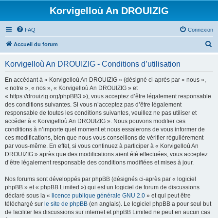
Korvigelloù An DROUIZIG
FAQ
Connexion
R
Accueil du forum
e
Korvigelloù An DROUIZIG - Conditions d’utilisation
c
h
En accédant à « Korvigelloù An DROUIZIG » (désigné ci-après par « nous »,
« notre », « nos », « Korvigelloù An DROUIZIG » et
e
« https://drouizig.org/phpBB3 »), vous acceptez d’être légalement responsable
r
des conditions suivantes. Si vous n’acceptez pas d’être légalement
responsable de toutes les conditions suivantes, veuillez ne pas utiliser et
c
accéder à « Korvigelloù An DROUIZIG ». Nous pouvons modifier ces
h
conditions à n’importe quel moment et nous essaierons de vous informer de
ces modifications, bien que nous vous conseillons de vérifier régulièrement
e
par vous-même. En effet, si vous continuez à participer à « Korvigelloù An
r
DROUIZIG » après que des modifications aient été effectuées, vous acceptez
d’être légalement responsable des conditions modifiées et mises à jour.
Nos forums sont développés par phpBB (désignés ci-après par « logiciel
phpBB » et « phpBB Limited ») qui est un logiciel de forum de discussions
déclaré sous la «
licence publique générale GNU 2.0
» et qui peut être
téléchargé sur
le site de phpBB
(en anglais). Le logiciel phpBB a pour seul but
de faciliter les discussions sur internet et phpBB Limited ne peut en aucun cas