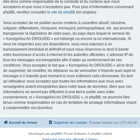
être tenu comme responsable de la conduite et du contenu que nous
acceptons et que nous n’acceptons pas. Pour plus d’informations concernant
phpBB, veuillez consulter
le site de phpBB
(en anglais).
Vous acceptez de ne publier aucun contenu à caractère abusif, obscène,
vulgaire, diffamatoire, choquant, menaçant, pornographique, etc. qui pourrait
transgresser la législation de votre pays, du pays dans lequel le serveur de
« Korvigelloù An DROUIZIG » est hébergé ou encore la loi internationale. Si
vous ne respectez pas ces dispositions, vous vous exposez à un
bannissement immédiat et définitif et nous nous réservons le droit d’avertir
votre fournisseur d’accès à internet et les autorités officielles. L’adresse IP de
tous les messages est enregistrée afin d’aider au renforcement de ces
conditions. Vous acceptez le fait que « Korvigelloù An DROUIZIG » ait le droit
de supprimer, de modifier, de déplacer ou de verrouiller n’importe quel sujet et
message à n’importe quel moment si nous estimons cela nécessaire. En tant
qu’utilisateur, vous acceptez que toutes les informations que vous avez
renseignées soient enregistrées dans notre base de données. Bien que ces
informations ne seront pas diffusées à une tierce partie sans votre
consentement, ni « Korvigelloù An DROUIZIG », ni phpBB, ne pourront être
tenus comme responsables en cas de tentative de piratage informatique visant
à compromettre vos données.
Accueil du forum
Supprimer les cookies
Fuseau horaire sur
UTC+01:00
Développé par
phpBB
® Forum Software © phpBB Limited
Traduction française officielle
©
Qiaeru