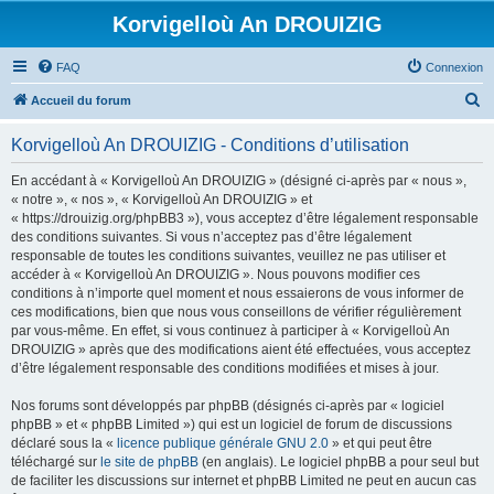
Korvigelloù An DROUIZIG
FAQ
Connexion
R
Accueil du forum
e
Korvigelloù An DROUIZIG - Conditions d’utilisation
c
h
En accédant à « Korvigelloù An DROUIZIG » (désigné ci-après par « nous »,
« notre », « nos », « Korvigelloù An DROUIZIG » et
e
« https://drouizig.org/phpBB3 »), vous acceptez d’être légalement responsable
r
des conditions suivantes. Si vous n’acceptez pas d’être légalement
responsable de toutes les conditions suivantes, veuillez ne pas utiliser et
c
accéder à « Korvigelloù An DROUIZIG ». Nous pouvons modifier ces
h
conditions à n’importe quel moment et nous essaierons de vous informer de
ces modifications, bien que nous vous conseillons de vérifier régulièrement
e
par vous-même. En effet, si vous continuez à participer à « Korvigelloù An
r
DROUIZIG » après que des modifications aient été effectuées, vous acceptez
d’être légalement responsable des conditions modifiées et mises à jour.
Nos forums sont développés par phpBB (désignés ci-après par « logiciel
phpBB » et « phpBB Limited ») qui est un logiciel de forum de discussions
déclaré sous la «
licence publique générale GNU 2.0
» et qui peut être
téléchargé sur
le site de phpBB
(en anglais). Le logiciel phpBB a pour seul but
de faciliter les discussions sur internet et phpBB Limited ne peut en aucun cas