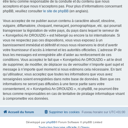
être tenu comme responsable de la conduite et du contenu que nous
acceptons et que nous n’acceptons pas. Pour plus d’informations concernant
phpBB, veuillez consulter
le site de phpBB
(en anglais).
Vous acceptez de ne publier aucun contenu à caractère abusif, obscène,
vulgaire, diffamatoire, choquant, menaçant, pornographique, etc. qui pourrait
transgresser la législation de votre pays, du pays dans lequel le serveur de
« Korvigelloù An DROUIZIG » est hébergé ou encore la loi internationale. Si
vous ne respectez pas ces dispositions, vous vous exposez à un
bannissement immédiat et définitif et nous nous réservons le droit d’avertir
votre fournisseur d’accès à internet et les autorités officielles. L’adresse IP de
tous les messages est enregistrée afin d’aider au renforcement de ces
conditions. Vous acceptez le fait que « Korvigelloù An DROUIZIG » ait le droit
de supprimer, de modifier, de déplacer ou de verrouiller n’importe quel sujet et
message à n’importe quel moment si nous estimons cela nécessaire. En tant
qu’utilisateur, vous acceptez que toutes les informations que vous avez
renseignées soient enregistrées dans notre base de données. Bien que ces
informations ne seront pas diffusées à une tierce partie sans votre
consentement, ni « Korvigelloù An DROUIZIG », ni phpBB, ne pourront être
tenus comme responsables en cas de tentative de piratage informatique visant
à compromettre vos données.
Accueil du forum
Supprimer les cookies
Fuseau horaire sur
UTC+01:00
Développé par
phpBB
® Forum Software © phpBB Limited
Traduction française officielle
©
Qiaeru