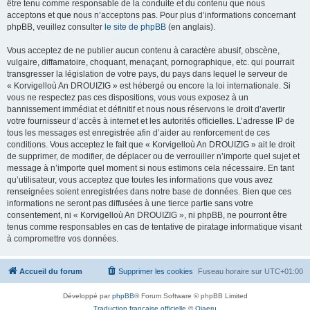
être tenu comme responsable de la conduite et du contenu que nous
acceptons et que nous n’acceptons pas. Pour plus d’informations concernant
phpBB, veuillez consulter
le site de phpBB
(en anglais).
Vous acceptez de ne publier aucun contenu à caractère abusif, obscène,
vulgaire, diffamatoire, choquant, menaçant, pornographique, etc. qui pourrait
transgresser la législation de votre pays, du pays dans lequel le serveur de
« Korvigelloù An DROUIZIG » est hébergé ou encore la loi internationale. Si
vous ne respectez pas ces dispositions, vous vous exposez à un
bannissement immédiat et définitif et nous nous réservons le droit d’avertir
votre fournisseur d’accès à internet et les autorités officielles. L’adresse IP de
tous les messages est enregistrée afin d’aider au renforcement de ces
conditions. Vous acceptez le fait que « Korvigelloù An DROUIZIG » ait le droit
de supprimer, de modifier, de déplacer ou de verrouiller n’importe quel sujet et
message à n’importe quel moment si nous estimons cela nécessaire. En tant
qu’utilisateur, vous acceptez que toutes les informations que vous avez
renseignées soient enregistrées dans notre base de données. Bien que ces
informations ne seront pas diffusées à une tierce partie sans votre
consentement, ni « Korvigelloù An DROUIZIG », ni phpBB, ne pourront être
tenus comme responsables en cas de tentative de piratage informatique visant
à compromettre vos données.
Accueil du forum
Supprimer les cookies
Fuseau horaire sur
UTC+01:00
Développé par
phpBB
® Forum Software © phpBB Limited
Traduction française officielle
©
Qiaeru