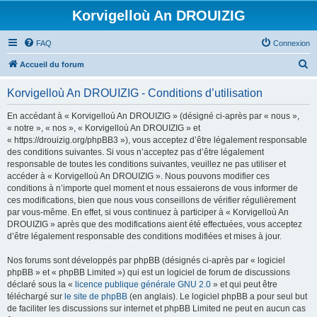
Korvigelloù An DROUIZIG
FAQ
Connexion
R
Accueil du forum
e
Korvigelloù An DROUIZIG - Conditions d’utilisation
c
h
En accédant à « Korvigelloù An DROUIZIG » (désigné ci-après par « nous »,
« notre », « nos », « Korvigelloù An DROUIZIG » et
e
« https://drouizig.org/phpBB3 »), vous acceptez d’être légalement responsable
r
des conditions suivantes. Si vous n’acceptez pas d’être légalement
responsable de toutes les conditions suivantes, veuillez ne pas utiliser et
c
accéder à « Korvigelloù An DROUIZIG ». Nous pouvons modifier ces
h
conditions à n’importe quel moment et nous essaierons de vous informer de
ces modifications, bien que nous vous conseillons de vérifier régulièrement
e
par vous-même. En effet, si vous continuez à participer à « Korvigelloù An
r
DROUIZIG » après que des modifications aient été effectuées, vous acceptez
d’être légalement responsable des conditions modifiées et mises à jour.
Nos forums sont développés par phpBB (désignés ci-après par « logiciel
phpBB » et « phpBB Limited ») qui est un logiciel de forum de discussions
déclaré sous la «
licence publique générale GNU 2.0
» et qui peut être
téléchargé sur
le site de phpBB
(en anglais). Le logiciel phpBB a pour seul but
de faciliter les discussions sur internet et phpBB Limited ne peut en aucun cas