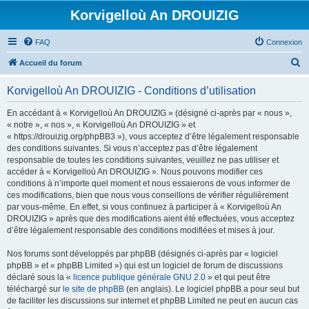
Korvigelloù An DROUIZIG
FAQ
Connexion
R
Accueil du forum
e
Korvigelloù An DROUIZIG - Conditions d’utilisation
c
h
En accédant à « Korvigelloù An DROUIZIG » (désigné ci-après par « nous »,
« notre », « nos », « Korvigelloù An DROUIZIG » et
e
« https://drouizig.org/phpBB3 »), vous acceptez d’être légalement responsable
r
des conditions suivantes. Si vous n’acceptez pas d’être légalement
responsable de toutes les conditions suivantes, veuillez ne pas utiliser et
c
accéder à « Korvigelloù An DROUIZIG ». Nous pouvons modifier ces
h
conditions à n’importe quel moment et nous essaierons de vous informer de
ces modifications, bien que nous vous conseillons de vérifier régulièrement
e
par vous-même. En effet, si vous continuez à participer à « Korvigelloù An
r
DROUIZIG » après que des modifications aient été effectuées, vous acceptez
d’être légalement responsable des conditions modifiées et mises à jour.
Nos forums sont développés par phpBB (désignés ci-après par « logiciel
phpBB » et « phpBB Limited ») qui est un logiciel de forum de discussions
déclaré sous la «
licence publique générale GNU 2.0
» et qui peut être
téléchargé sur
le site de phpBB
(en anglais). Le logiciel phpBB a pour seul but
de faciliter les discussions sur internet et phpBB Limited ne peut en aucun cas