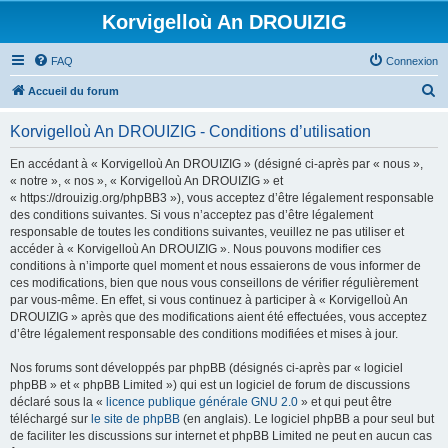
Korvigelloù An DROUIZIG
FAQ
Connexion
R
Accueil du forum
e
Korvigelloù An DROUIZIG - Conditions d’utilisation
c
h
En accédant à « Korvigelloù An DROUIZIG » (désigné ci-après par « nous »,
« notre », « nos », « Korvigelloù An DROUIZIG » et
e
« https://drouizig.org/phpBB3 »), vous acceptez d’être légalement responsable
r
des conditions suivantes. Si vous n’acceptez pas d’être légalement
responsable de toutes les conditions suivantes, veuillez ne pas utiliser et
c
accéder à « Korvigelloù An DROUIZIG ». Nous pouvons modifier ces
h
conditions à n’importe quel moment et nous essaierons de vous informer de
ces modifications, bien que nous vous conseillons de vérifier régulièrement
e
par vous-même. En effet, si vous continuez à participer à « Korvigelloù An
r
DROUIZIG » après que des modifications aient été effectuées, vous acceptez
d’être légalement responsable des conditions modifiées et mises à jour.
Nos forums sont développés par phpBB (désignés ci-après par « logiciel
phpBB » et « phpBB Limited ») qui est un logiciel de forum de discussions
déclaré sous la «
licence publique générale GNU 2.0
» et qui peut être
téléchargé sur
le site de phpBB
(en anglais). Le logiciel phpBB a pour seul but
de faciliter les discussions sur internet et phpBB Limited ne peut en aucun cas