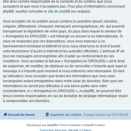
être tenu comme responsable de la conduite et du contenu que nous
acceptons et que nous n’acceptons pas. Pour plus d’informations concernant
phpBB, veuillez consulter
le site de phpBB
(en anglais).
Vous acceptez de ne publier aucun contenu à caractère abusif, obscène,
vulgaire, diffamatoire, choquant, menaçant, pornographique, etc. qui pourrait
transgresser la législation de votre pays, du pays dans lequel le serveur de
« Korvigelloù An DROUIZIG » est hébergé ou encore la loi internationale. Si
vous ne respectez pas ces dispositions, vous vous exposez à un
bannissement immédiat et définitif et nous nous réservons le droit d’avertir
votre fournisseur d’accès à internet et les autorités officielles. L’adresse IP de
tous les messages est enregistrée afin d’aider au renforcement de ces
conditions. Vous acceptez le fait que « Korvigelloù An DROUIZIG » ait le droit
de supprimer, de modifier, de déplacer ou de verrouiller n’importe quel sujet et
message à n’importe quel moment si nous estimons cela nécessaire. En tant
qu’utilisateur, vous acceptez que toutes les informations que vous avez
renseignées soient enregistrées dans notre base de données. Bien que ces
informations ne seront pas diffusées à une tierce partie sans votre
consentement, ni « Korvigelloù An DROUIZIG », ni phpBB, ne pourront être
tenus comme responsables en cas de tentative de piratage informatique visant
à compromettre vos données.
Accueil du forum
Supprimer les cookies
Fuseau horaire sur
UTC+01:00
Développé par
phpBB
® Forum Software © phpBB Limited
Traduction française officielle
©
Qiaeru