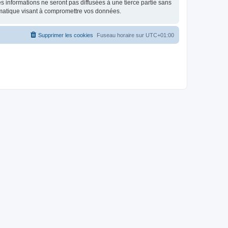
 informations ne seront pas diffusées à une tierce partie sans
rmatique visant à compromettre vos données.
Supprimer les cookies
Fuseau horaire sur
UTC+01:00