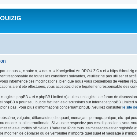
ROUIZIG
ion
ar « nous », « notre », « nos », « Korvigelloù An DROUIZIG » et « https://drouizi
ment responsable de toutes les conditions suivantes, veuillez ne pas utiliser et a
ous informer de ces modifications, bien que nous vous conseillons de vérifier rég
ations aient été effectuées, vous acceptez d’être légalement responsable des condi
 logiciel phpBB » et « phpBB Limited ») qui est un logiciel de forum de discussio
iel phpBB a pour seul but de faciliter les discussions sur internet et phpBB Limit
ptons pas. Pour plus d’informations concernant phpBB, veuillez consulter
le site 
obscène, vulgaire, diffamatoire, choquant, menaçant, pornographique, etc. qui pourr
u encore la loi internationale. Si vous ne respectez pas ces dispositions, vous vo
ernet et les autorités officielles. L’adresse IP de tous les messages est enregistrée
 de modifier, de déplacer ou de verrouiller n’importe quel sujet et message à n’imp