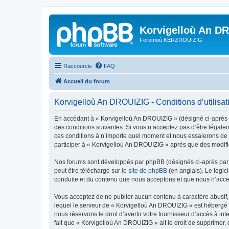
Korvigelloù An D
Foromoù KERZROUIZIG
Raccourcis
FAQ
Accueil du forum
Korvigelloù An DROUIZIG - Conditions d’utilisat
En accédant à « Korvigelloù An DROUIZIG » (désigné ci-après p
des conditions suivantes. Si vous n’acceptez pas d’être légale
ces conditions à n’importe quel moment et nous essaierons de v
participer à « Korvigelloù An DROUIZIG » après que des modific
Nos forums sont développés par phpBB (désignés ci-après par «
peut être téléchargé sur
le site de phpBB
(en anglais). Le logic
conduite et du contenu que nous acceptons et que nous n’acce
Vous acceptez de ne publier aucun contenu à caractère abusif, 
lequel le serveur de « Korvigelloù An DROUIZIG » est hébergé o
nous réservons le droit d’avertir votre fournisseur d’accès à int
fait que « Korvigelloù An DROUIZIG » ait le droit de supprimer,