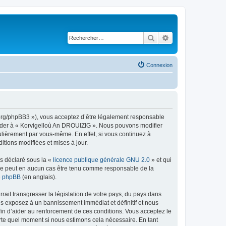
Rechercher
Recherche avancé
Connexion
g.org/phpBB3 »), vous acceptez d’être légalement responsable
ccéder à « Korvigelloù An DROUIZIG ». Nous pouvons modifier
ulièrement par vous-même. En effet, si vous continuez à
tions modifiées et mises à jour.
ns déclaré sous la «
licence publique générale GNU 2.0
» et qui
ed ne peut en aucun cas être tenu comme responsable de la
de phpBB
(en anglais).
ait transgresser la législation de votre pays, du pays dans
us exposez à un bannissement immédiat et définitif et nous
 afin d’aider au renforcement de ces conditions. Vous acceptez le
orte quel moment si nous estimons cela nécessaire. En tant