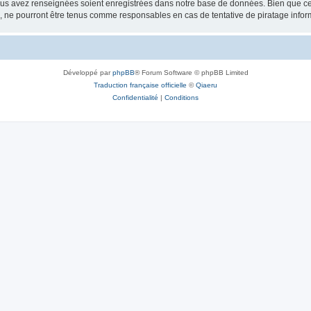
vous avez renseignées soient enregistrées dans notre base de données. Bien que ces
, ne pourront être tenus comme responsables en cas de tentative de piratage info
Développé par
phpBB
® Forum Software © phpBB Limited
Traduction française officielle
©
Qiaeru
Confidentialité
|
Conditions