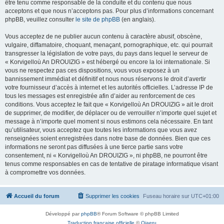
être tenu comme responsable de la conduite et du contenu que nous
acceptons et que nous n’acceptons pas. Pour plus d’informations concernant
phpBB, veuillez consulter
le site de phpBB
(en anglais).
Vous acceptez de ne publier aucun contenu à caractère abusif, obscène,
vulgaire, diffamatoire, choquant, menaçant, pornographique, etc. qui pourrait
transgresser la législation de votre pays, du pays dans lequel le serveur de
« Korvigelloù An DROUIZIG » est hébergé ou encore la loi internationale. Si
vous ne respectez pas ces dispositions, vous vous exposez à un
bannissement immédiat et définitif et nous nous réservons le droit d’avertir
votre fournisseur d’accès à internet et les autorités officielles. L’adresse IP de
tous les messages est enregistrée afin d’aider au renforcement de ces
conditions. Vous acceptez le fait que « Korvigelloù An DROUIZIG » ait le droit
de supprimer, de modifier, de déplacer ou de verrouiller n’importe quel sujet et
message à n’importe quel moment si nous estimons cela nécessaire. En tant
qu’utilisateur, vous acceptez que toutes les informations que vous avez
renseignées soient enregistrées dans notre base de données. Bien que ces
informations ne seront pas diffusées à une tierce partie sans votre
consentement, ni « Korvigelloù An DROUIZIG », ni phpBB, ne pourront être
tenus comme responsables en cas de tentative de piratage informatique visant
à compromettre vos données.
Accueil du forum
Supprimer les cookies
Fuseau horaire sur
UTC+01:00
Développé par
phpBB
® Forum Software © phpBB Limited
Traduction française officielle
©
Qiaeru