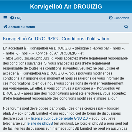
Korvigelloù An DROUIZIG
FAQ
Connexion
R
Accueil du forum
e
Korvigelloù An DROUIZIG - Conditions d’utilisation
c
h
En accédant à « Korvigelloù An DROUIZIG » (désigné ci-après par « nous »,
« notre », « nos », « Korvigelloù An DROUIZIG » et
e
« https://drouizig.org/phpBB3 »), vous acceptez d’être légalement responsable
r
des conditions suivantes. Si vous n’acceptez pas d’être légalement
responsable de toutes les conditions suivantes, veuillez ne pas utiliser et
c
accéder à « Korvigelloù An DROUIZIG ». Nous pouvons modifier ces
h
conditions à n’importe quel moment et nous essaierons de vous informer de
ces modifications, bien que nous vous conseillons de vérifier régulièrement
e
par vous-même. En effet, si vous continuez à participer à « Korvigelloù An
r
DROUIZIG » après que des modifications aient été effectuées, vous acceptez
d’être légalement responsable des conditions modifiées et mises à jour.
Nos forums sont développés par phpBB (désignés ci-après par « logiciel
phpBB » et « phpBB Limited ») qui est un logiciel de forum de discussions
déclaré sous la «
licence publique générale GNU 2.0
» et qui peut être
téléchargé sur
le site de phpBB
(en anglais). Le logiciel phpBB a pour seul but
de faciliter les discussions sur internet et phpBB Limited ne peut en aucun cas