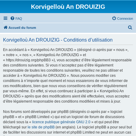
Korvigelloù An DROUIZIG
FAQ
Connexion
R
Accueil du forum
e
Korvigelloù An DROUIZIG - Conditions d’utilisation
c
h
En accédant à « Korvigelloù An DROUIZIG » (désigné ci-après par « nous »,
« notre », « nos », « Korvigelloù An DROUIZIG » et
e
« https://drouizig.org/phpBB3 »), vous acceptez d’être légalement responsable
r
des conditions suivantes. Si vous n’acceptez pas d’être légalement
responsable de toutes les conditions suivantes, veuillez ne pas utiliser et
c
accéder à « Korvigelloù An DROUIZIG ». Nous pouvons modifier ces
h
conditions à n’importe quel moment et nous essaierons de vous informer de
ces modifications, bien que nous vous conseillons de vérifier régulièrement
e
par vous-même. En effet, si vous continuez à participer à « Korvigelloù An
r
DROUIZIG » après que des modifications aient été effectuées, vous acceptez
d’être légalement responsable des conditions modifiées et mises à jour.
Nos forums sont développés par phpBB (désignés ci-après par « logiciel
phpBB » et « phpBB Limited ») qui est un logiciel de forum de discussions
déclaré sous la «
licence publique générale GNU 2.0
» et qui peut être
téléchargé sur
le site de phpBB
(en anglais). Le logiciel phpBB a pour seul but
de faciliter les discussions sur internet et phpBB Limited ne peut en aucun cas