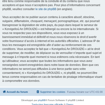
être tenu comme responsable de la conduite et du contenu que nous
acceptons et que nous n’acceptons pas. Pour plus d’informations concernant
phpBB, veuillez consulter
le site de phpBB
(en anglais).
Vous acceptez de ne publier aucun contenu à caractère abusif, obscène,
vulgaire, diffamatoire, choquant, menaçant, pornographique, etc. qui pourrait
transgresser la législation de votre pays, du pays dans lequel le serveur de
« Korvigelloù An DROUIZIG » est hébergé ou encore la loi internationale. Si
vous ne respectez pas ces dispositions, vous vous exposez à un
bannissement immédiat et définitif et nous nous réservons le droit d’avertir
votre fournisseur d’accès à internet et les autorités officielles. L’adresse IP de
tous les messages est enregistrée afin d’aider au renforcement de ces
conditions. Vous acceptez le fait que « Korvigelloù An DROUIZIG » ait le droit
de supprimer, de modifier, de déplacer ou de verrouiller n’importe quel sujet et
message à n’importe quel moment si nous estimons cela nécessaire. En tant
qu’utilisateur, vous acceptez que toutes les informations que vous avez
renseignées soient enregistrées dans notre base de données. Bien que ces
informations ne seront pas diffusées à une tierce partie sans votre
consentement, ni « Korvigelloù An DROUIZIG », ni phpBB, ne pourront être
tenus comme responsables en cas de tentative de piratage informatique visant
à compromettre vos données.
Accueil du forum
Supprimer les cookies
Fuseau horaire sur
UTC+01:00
Développé par
phpBB
® Forum Software © phpBB Limited
Traduction française officielle
©
Qiaeru