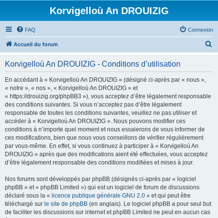
Korvigelloù An DROUIZIG
FAQ
Connexion
R
Accueil du forum
e
Korvigelloù An DROUIZIG - Conditions d’utilisation
c
h
En accédant à « Korvigelloù An DROUIZIG » (désigné ci-après par « nous »,
« notre », « nos », « Korvigelloù An DROUIZIG » et
e
« https://drouizig.org/phpBB3 »), vous acceptez d’être légalement responsable
r
des conditions suivantes. Si vous n’acceptez pas d’être légalement
responsable de toutes les conditions suivantes, veuillez ne pas utiliser et
c
accéder à « Korvigelloù An DROUIZIG ». Nous pouvons modifier ces
h
conditions à n’importe quel moment et nous essaierons de vous informer de
ces modifications, bien que nous vous conseillons de vérifier régulièrement
e
par vous-même. En effet, si vous continuez à participer à « Korvigelloù An
r
DROUIZIG » après que des modifications aient été effectuées, vous acceptez
d’être légalement responsable des conditions modifiées et mises à jour.
Nos forums sont développés par phpBB (désignés ci-après par « logiciel
phpBB » et « phpBB Limited ») qui est un logiciel de forum de discussions
déclaré sous la «
licence publique générale GNU 2.0
» et qui peut être
téléchargé sur
le site de phpBB
(en anglais). Le logiciel phpBB a pour seul but
de faciliter les discussions sur internet et phpBB Limited ne peut en aucun cas