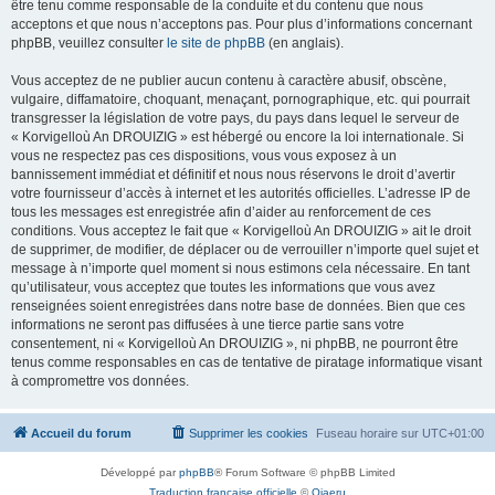
être tenu comme responsable de la conduite et du contenu que nous
acceptons et que nous n’acceptons pas. Pour plus d’informations concernant
phpBB, veuillez consulter
le site de phpBB
(en anglais).
Vous acceptez de ne publier aucun contenu à caractère abusif, obscène,
vulgaire, diffamatoire, choquant, menaçant, pornographique, etc. qui pourrait
transgresser la législation de votre pays, du pays dans lequel le serveur de
« Korvigelloù An DROUIZIG » est hébergé ou encore la loi internationale. Si
vous ne respectez pas ces dispositions, vous vous exposez à un
bannissement immédiat et définitif et nous nous réservons le droit d’avertir
votre fournisseur d’accès à internet et les autorités officielles. L’adresse IP de
tous les messages est enregistrée afin d’aider au renforcement de ces
conditions. Vous acceptez le fait que « Korvigelloù An DROUIZIG » ait le droit
de supprimer, de modifier, de déplacer ou de verrouiller n’importe quel sujet et
message à n’importe quel moment si nous estimons cela nécessaire. En tant
qu’utilisateur, vous acceptez que toutes les informations que vous avez
renseignées soient enregistrées dans notre base de données. Bien que ces
informations ne seront pas diffusées à une tierce partie sans votre
consentement, ni « Korvigelloù An DROUIZIG », ni phpBB, ne pourront être
tenus comme responsables en cas de tentative de piratage informatique visant
à compromettre vos données.
Accueil du forum
Supprimer les cookies
Fuseau horaire sur
UTC+01:00
Développé par
phpBB
® Forum Software © phpBB Limited
Traduction française officielle
©
Qiaeru