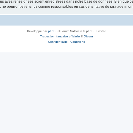
vous avez renseignées soient enregistrées dans notre base de données. Bien que ces
, ne pourront être tenus comme responsables en cas de tentative de piratage info
Développé par
phpBB
® Forum Software © phpBB Limited
Traduction française officielle
©
Qiaeru
Confidentialité
|
Conditions