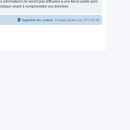
 informations ne seront pas diffusées à une tierce partie sans
rmatique visant à compromettre vos données.
Supprimer les cookies
Fuseau horaire sur
UTC+01:00