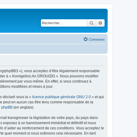
Rechercher
Recherche avancé
Connexion
g.org/phpBB3 »), vous acceptez d’être légalement responsable
ccéder à « Korvigelloù An DROUIZIG ». Nous pouvons modifier
ulièrement par vous-même. En effet, si vous continuez à
tions modifiées et mises à jour.
ns déclaré sous la «
licence publique générale GNU 2.0
» et qui
ed ne peut en aucun cas être tenu comme responsable de la
de phpBB
(en anglais).
ait transgresser la législation de votre pays, du pays dans
us exposez à un bannissement immédiat et définitif et nous
 afin d’aider au renforcement de ces conditions. Vous acceptez le
orte quel moment si nous estimons cela nécessaire. En tant