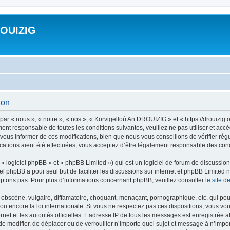
ROUIZIG
ion
ar « nous », « notre », « nos », « Korvigelloù An DROUIZIG » et « https://drouizi
ment responsable de toutes les conditions suivantes, veuillez ne pas utiliser et a
ous informer de ces modifications, bien que nous vous conseillons de vérifier rég
ations aient été effectuées, vous acceptez d’être légalement responsable des condi
 logiciel phpBB » et « phpBB Limited ») qui est un logiciel de forum de discussio
iel phpBB a pour seul but de faciliter les discussions sur internet et phpBB Limit
ptons pas. Pour plus d’informations concernant phpBB, veuillez consulter
le site 
obscène, vulgaire, diffamatoire, choquant, menaçant, pornographique, etc. qui pourr
u encore la loi internationale. Si vous ne respectez pas ces dispositions, vous vo
ernet et les autorités officielles. L’adresse IP de tous les messages est enregistrée
 de modifier, de déplacer ou de verrouiller n’importe quel sujet et message à n’imp