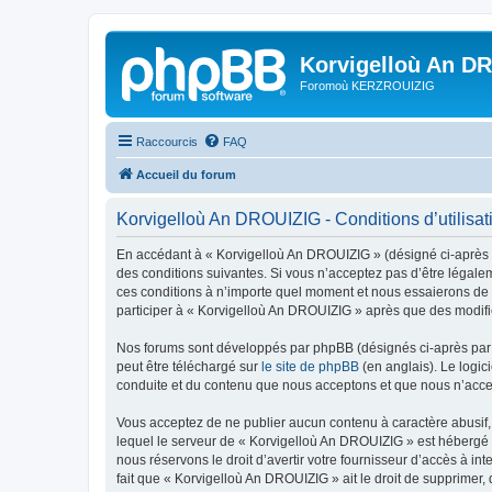
Korvigelloù An D
Foromoù KERZROUIZIG
Raccourcis
FAQ
Accueil du forum
Korvigelloù An DROUIZIG - Conditions d’utilisat
En accédant à « Korvigelloù An DROUIZIG » (désigné ci-après p
des conditions suivantes. Si vous n’acceptez pas d’être légale
ces conditions à n’importe quel moment et nous essaierons de v
participer à « Korvigelloù An DROUIZIG » après que des modific
Nos forums sont développés par phpBB (désignés ci-après par «
peut être téléchargé sur
le site de phpBB
(en anglais). Le logic
conduite et du contenu que nous acceptons et que nous n’acce
Vous acceptez de ne publier aucun contenu à caractère abusif, 
lequel le serveur de « Korvigelloù An DROUIZIG » est hébergé o
nous réservons le droit d’avertir votre fournisseur d’accès à int
fait que « Korvigelloù An DROUIZIG » ait le droit de supprimer,