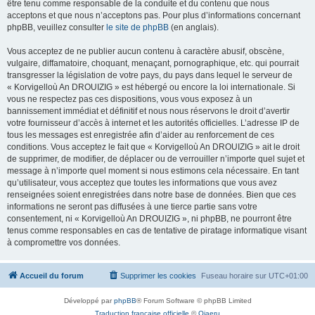
être tenu comme responsable de la conduite et du contenu que nous
acceptons et que nous n’acceptons pas. Pour plus d’informations concernant
phpBB, veuillez consulter
le site de phpBB
(en anglais).
Vous acceptez de ne publier aucun contenu à caractère abusif, obscène,
vulgaire, diffamatoire, choquant, menaçant, pornographique, etc. qui pourrait
transgresser la législation de votre pays, du pays dans lequel le serveur de
« Korvigelloù An DROUIZIG » est hébergé ou encore la loi internationale. Si
vous ne respectez pas ces dispositions, vous vous exposez à un
bannissement immédiat et définitif et nous nous réservons le droit d’avertir
votre fournisseur d’accès à internet et les autorités officielles. L’adresse IP de
tous les messages est enregistrée afin d’aider au renforcement de ces
conditions. Vous acceptez le fait que « Korvigelloù An DROUIZIG » ait le droit
de supprimer, de modifier, de déplacer ou de verrouiller n’importe quel sujet et
message à n’importe quel moment si nous estimons cela nécessaire. En tant
qu’utilisateur, vous acceptez que toutes les informations que vous avez
renseignées soient enregistrées dans notre base de données. Bien que ces
informations ne seront pas diffusées à une tierce partie sans votre
consentement, ni « Korvigelloù An DROUIZIG », ni phpBB, ne pourront être
tenus comme responsables en cas de tentative de piratage informatique visant
à compromettre vos données.
Accueil du forum
Supprimer les cookies
Fuseau horaire sur
UTC+01:00
Développé par
phpBB
® Forum Software © phpBB Limited
Traduction française officielle
©
Qiaeru