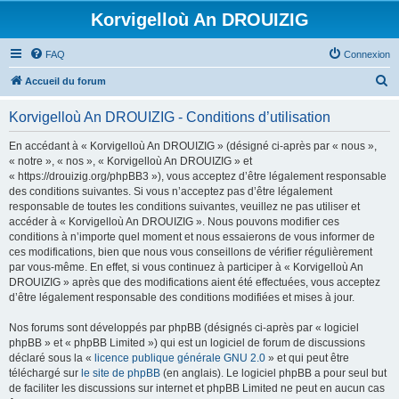
Korvigelloù An DROUIZIG
FAQ
Connexion
R
Accueil du forum
e
Korvigelloù An DROUIZIG - Conditions d’utilisation
c
h
En accédant à « Korvigelloù An DROUIZIG » (désigné ci-après par « nous »,
« notre », « nos », « Korvigelloù An DROUIZIG » et
e
« https://drouizig.org/phpBB3 »), vous acceptez d’être légalement responsable
r
des conditions suivantes. Si vous n’acceptez pas d’être légalement
responsable de toutes les conditions suivantes, veuillez ne pas utiliser et
c
accéder à « Korvigelloù An DROUIZIG ». Nous pouvons modifier ces
h
conditions à n’importe quel moment et nous essaierons de vous informer de
ces modifications, bien que nous vous conseillons de vérifier régulièrement
e
par vous-même. En effet, si vous continuez à participer à « Korvigelloù An
r
DROUIZIG » après que des modifications aient été effectuées, vous acceptez
d’être légalement responsable des conditions modifiées et mises à jour.
Nos forums sont développés par phpBB (désignés ci-après par « logiciel
phpBB » et « phpBB Limited ») qui est un logiciel de forum de discussions
déclaré sous la «
licence publique générale GNU 2.0
» et qui peut être
téléchargé sur
le site de phpBB
(en anglais). Le logiciel phpBB a pour seul but
de faciliter les discussions sur internet et phpBB Limited ne peut en aucun cas