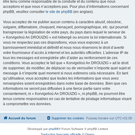
être tenu comme responsable de la conduite et du contenu que nous
acceptons et que nous n’acceptons pas. Pour plus d’informations concernant
phpBB, veuillez consulter
le site de phpBB
(en anglais).
Vous acceptez de ne publier aucun contenu à caractère abusif, obscène,
vulgaire, diffamatoire, choquant, menaçant, pornographique, etc. qui pourrait
transgresser la législation de votre pays, du pays dans lequel le serveur de
« Korvigelloù An DROUIZIG » est hébergé ou encore la loi internationale. Si
vous ne respectez pas ces dispositions, vous vous exposez à un
bannissement immédiat et définitif et nous nous réservons le droit d’avertir
votre fournisseur d’accès à internet et les autorités officielles. L’adresse IP de
tous les messages est enregistrée afin d’aider au renforcement de ces
conditions. Vous acceptez le fait que « Korvigelloù An DROUIZIG » ait le droit
de supprimer, de modifier, de déplacer ou de verrouiller n’importe quel sujet et
message à n’importe quel moment si nous estimons cela nécessaire. En tant
qu’utilisateur, vous acceptez que toutes les informations que vous avez
renseignées soient enregistrées dans notre base de données. Bien que ces
informations ne seront pas diffusées à une tierce partie sans votre
consentement, ni « Korvigelloù An DROUIZIG », ni phpBB, ne pourront être
tenus comme responsables en cas de tentative de piratage informatique visant
à compromettre vos données.
Accueil du forum
Supprimer les cookies
Fuseau horaire sur
UTC+01:00
Développé par
phpBB
® Forum Software © phpBB Limited
Traduction française officielle
©
Qiaeru