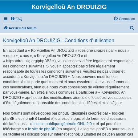
Korvigelloù An DROUIZIG
FAQ
Connexion
R
Accueil du forum
e
Korvigelloù An DROUIZIG - Conditions d’utilisation
c
h
En accédant à « Korvigelloù An DROUIZIG » (désigné ci-après par « nous »,
« notre », « nos », « Korvigelloù An DROUIZIG » et
e
« https://drouizig.org/phpBB3 »), vous acceptez d’être légalement responsable
r
des conditions suivantes. Si vous n’acceptez pas d’être légalement
responsable de toutes les conditions suivantes, veuillez ne pas utiliser et
c
accéder à « Korvigelloù An DROUIZIG ». Nous pouvons modifier ces
h
conditions à n’importe quel moment et nous essaierons de vous informer de
ces modifications, bien que nous vous conseillons de vérifier régulièrement
e
par vous-même. En effet, si vous continuez à participer à « Korvigelloù An
r
DROUIZIG » après que des modifications aient été effectuées, vous acceptez
d’être légalement responsable des conditions modifiées et mises à jour.
Nos forums sont développés par phpBB (désignés ci-après par « logiciel
phpBB » et « phpBB Limited ») qui est un logiciel de forum de discussions
déclaré sous la «
licence publique générale GNU 2.0
» et qui peut être
téléchargé sur
le site de phpBB
(en anglais). Le logiciel phpBB a pour seul but
de faciliter les discussions sur internet et phpBB Limited ne peut en aucun cas