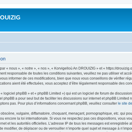
ROUIZIG
ion
ar « nous », « notre », « nos », « Korvigelloù An DROUIZIG » et « https://drouizi
ment responsable de toutes les conditions suivantes, veuillez ne pas utiliser et a
ous informer de ces modifications, bien que nous vous conseillons de vérifier rég
ations aient été effectuées, vous acceptez d’être légalement responsable des condi
 logiciel phpBB » et « phpBB Limited ») qui est un logiciel de forum de discussio
iel phpBB a pour seul but de faciliter les discussions sur internet et phpBB Limit
ptons pas. Pour plus d’informations concernant phpBB, veuillez consulter
le site 
obscène, vulgaire, diffamatoire, choquant, menaçant, pornographique, etc. qui pourr
u encore la loi internationale. Si vous ne respectez pas ces dispositions, vous vo
ernet et les autorités officielles. L’adresse IP de tous les messages est enregistrée
 de modifier, de déplacer ou de verrouiller n’importe quel sujet et message à n’imp