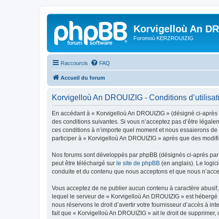
Korvigelloù An D
Foromoù KERZROUIZIG
Raccourcis
FAQ
Accueil du forum
Korvigelloù An DROUIZIG - Conditions d’utilisat
En accédant à « Korvigelloù An DROUIZIG » (désigné ci-après p
des conditions suivantes. Si vous n’acceptez pas d’être légale
ces conditions à n’importe quel moment et nous essaierons de v
participer à « Korvigelloù An DROUIZIG » après que des modific
Nos forums sont développés par phpBB (désignés ci-après par «
peut être téléchargé sur
le site de phpBB
(en anglais). Le logic
conduite et du contenu que nous acceptons et que nous n’acce
Vous acceptez de ne publier aucun contenu à caractère abusif, 
lequel le serveur de « Korvigelloù An DROUIZIG » est hébergé o
nous réservons le droit d’avertir votre fournisseur d’accès à int
fait que « Korvigelloù An DROUIZIG » ait le droit de supprimer,