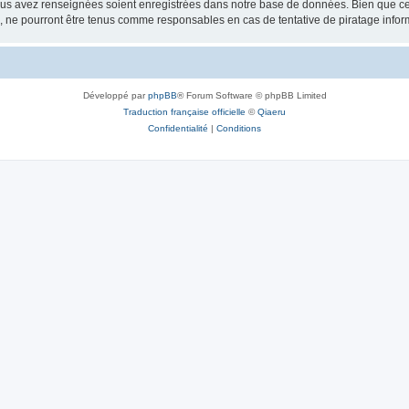
vous avez renseignées soient enregistrées dans notre base de données. Bien que ces
, ne pourront être tenus comme responsables en cas de tentative de piratage info
Développé par
phpBB
® Forum Software © phpBB Limited
Traduction française officielle
©
Qiaeru
Confidentialité
|
Conditions