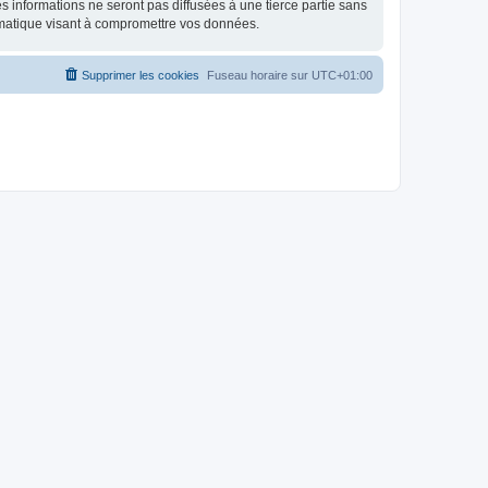
 informations ne seront pas diffusées à une tierce partie sans
rmatique visant à compromettre vos données.
Supprimer les cookies
Fuseau horaire sur
UTC+01:00