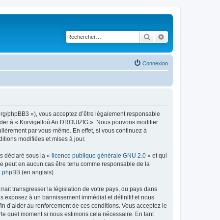
Rechercher
Recherche avancé
Connexion
g.org/phpBB3 »), vous acceptez d’être légalement responsable
ccéder à « Korvigelloù An DROUIZIG ». Nous pouvons modifier
ulièrement par vous-même. En effet, si vous continuez à
tions modifiées et mises à jour.
ns déclaré sous la «
licence publique générale GNU 2.0
» et qui
ed ne peut en aucun cas être tenu comme responsable de la
de phpBB
(en anglais).
ait transgresser la législation de votre pays, du pays dans
us exposez à un bannissement immédiat et définitif et nous
 afin d’aider au renforcement de ces conditions. Vous acceptez le
orte quel moment si nous estimons cela nécessaire. En tant