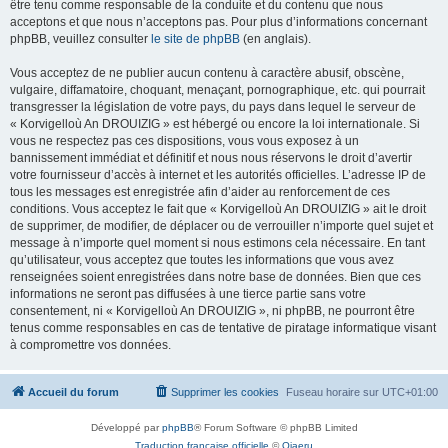
être tenu comme responsable de la conduite et du contenu que nous
acceptons et que nous n’acceptons pas. Pour plus d’informations concernant
phpBB, veuillez consulter
le site de phpBB
(en anglais).
Vous acceptez de ne publier aucun contenu à caractère abusif, obscène,
vulgaire, diffamatoire, choquant, menaçant, pornographique, etc. qui pourrait
transgresser la législation de votre pays, du pays dans lequel le serveur de
« Korvigelloù An DROUIZIG » est hébergé ou encore la loi internationale. Si
vous ne respectez pas ces dispositions, vous vous exposez à un
bannissement immédiat et définitif et nous nous réservons le droit d’avertir
votre fournisseur d’accès à internet et les autorités officielles. L’adresse IP de
tous les messages est enregistrée afin d’aider au renforcement de ces
conditions. Vous acceptez le fait que « Korvigelloù An DROUIZIG » ait le droit
de supprimer, de modifier, de déplacer ou de verrouiller n’importe quel sujet et
message à n’importe quel moment si nous estimons cela nécessaire. En tant
qu’utilisateur, vous acceptez que toutes les informations que vous avez
renseignées soient enregistrées dans notre base de données. Bien que ces
informations ne seront pas diffusées à une tierce partie sans votre
consentement, ni « Korvigelloù An DROUIZIG », ni phpBB, ne pourront être
tenus comme responsables en cas de tentative de piratage informatique visant
à compromettre vos données.
Accueil du forum
Supprimer les cookies
Fuseau horaire sur
UTC+01:00
Développé par
phpBB
® Forum Software © phpBB Limited
Traduction française officielle
©
Qiaeru