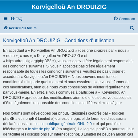
Korvigelloù An DROUIZIG
FAQ
Connexion
R
Accueil du forum
e
Korvigelloù An DROUIZIG - Conditions d’utilisation
c
h
En accédant à « Korvigelloù An DROUIZIG » (désigné ci-après par « nous »,
« notre », « nos », « Korvigelloù An DROUIZIG » et
e
« https://drouizig.org/phpBB3 »), vous acceptez d’être légalement responsable
r
des conditions suivantes. Si vous n’acceptez pas d’être légalement
responsable de toutes les conditions suivantes, veuillez ne pas utiliser et
c
accéder à « Korvigelloù An DROUIZIG ». Nous pouvons modifier ces
h
conditions à n’importe quel moment et nous essaierons de vous informer de
ces modifications, bien que nous vous conseillons de vérifier régulièrement
e
par vous-même. En effet, si vous continuez à participer à « Korvigelloù An
r
DROUIZIG » après que des modifications aient été effectuées, vous acceptez
d’être légalement responsable des conditions modifiées et mises à jour.
Nos forums sont développés par phpBB (désignés ci-après par « logiciel
phpBB » et « phpBB Limited ») qui est un logiciel de forum de discussions
déclaré sous la «
licence publique générale GNU 2.0
» et qui peut être
téléchargé sur
le site de phpBB
(en anglais). Le logiciel phpBB a pour seul but
de faciliter les discussions sur internet et phpBB Limited ne peut en aucun cas