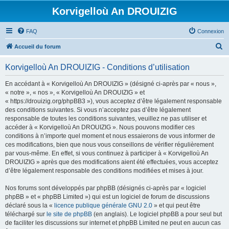
Korvigelloù An DROUIZIG
FAQ
Connexion
R
Accueil du forum
e
Korvigelloù An DROUIZIG - Conditions d’utilisation
c
h
En accédant à « Korvigelloù An DROUIZIG » (désigné ci-après par « nous »,
« notre », « nos », « Korvigelloù An DROUIZIG » et
e
« https://drouizig.org/phpBB3 »), vous acceptez d’être légalement responsable
r
des conditions suivantes. Si vous n’acceptez pas d’être légalement
responsable de toutes les conditions suivantes, veuillez ne pas utiliser et
c
accéder à « Korvigelloù An DROUIZIG ». Nous pouvons modifier ces
h
conditions à n’importe quel moment et nous essaierons de vous informer de
ces modifications, bien que nous vous conseillons de vérifier régulièrement
e
par vous-même. En effet, si vous continuez à participer à « Korvigelloù An
r
DROUIZIG » après que des modifications aient été effectuées, vous acceptez
d’être légalement responsable des conditions modifiées et mises à jour.
Nos forums sont développés par phpBB (désignés ci-après par « logiciel
phpBB » et « phpBB Limited ») qui est un logiciel de forum de discussions
déclaré sous la «
licence publique générale GNU 2.0
» et qui peut être
téléchargé sur
le site de phpBB
(en anglais). Le logiciel phpBB a pour seul but
de faciliter les discussions sur internet et phpBB Limited ne peut en aucun cas