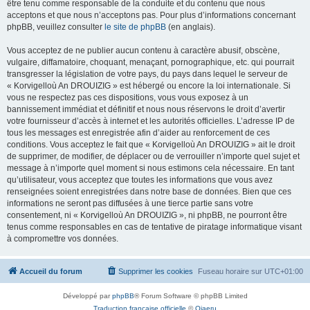
être tenu comme responsable de la conduite et du contenu que nous
acceptons et que nous n’acceptons pas. Pour plus d’informations concernant
phpBB, veuillez consulter
le site de phpBB
(en anglais).
Vous acceptez de ne publier aucun contenu à caractère abusif, obscène,
vulgaire, diffamatoire, choquant, menaçant, pornographique, etc. qui pourrait
transgresser la législation de votre pays, du pays dans lequel le serveur de
« Korvigelloù An DROUIZIG » est hébergé ou encore la loi internationale. Si
vous ne respectez pas ces dispositions, vous vous exposez à un
bannissement immédiat et définitif et nous nous réservons le droit d’avertir
votre fournisseur d’accès à internet et les autorités officielles. L’adresse IP de
tous les messages est enregistrée afin d’aider au renforcement de ces
conditions. Vous acceptez le fait que « Korvigelloù An DROUIZIG » ait le droit
de supprimer, de modifier, de déplacer ou de verrouiller n’importe quel sujet et
message à n’importe quel moment si nous estimons cela nécessaire. En tant
qu’utilisateur, vous acceptez que toutes les informations que vous avez
renseignées soient enregistrées dans notre base de données. Bien que ces
informations ne seront pas diffusées à une tierce partie sans votre
consentement, ni « Korvigelloù An DROUIZIG », ni phpBB, ne pourront être
tenus comme responsables en cas de tentative de piratage informatique visant
à compromettre vos données.
Accueil du forum
Supprimer les cookies
Fuseau horaire sur
UTC+01:00
Développé par
phpBB
® Forum Software © phpBB Limited
Traduction française officielle
©
Qiaeru