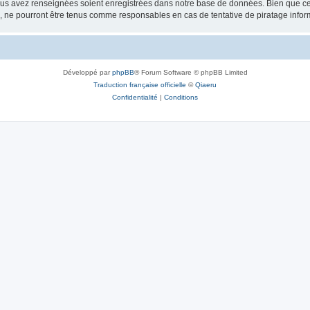
vous avez renseignées soient enregistrées dans notre base de données. Bien que ces
, ne pourront être tenus comme responsables en cas de tentative de piratage info
Développé par
phpBB
® Forum Software © phpBB Limited
Traduction française officielle
©
Qiaeru
Confidentialité
|
Conditions