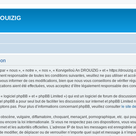
ROUIZIG
ion
ar « nous », « notre », « nos », « Korvigelloù An DROUIZIG » et « https://drouizi
ment responsable de toutes les conditions suivantes, veuillez ne pas utiliser et a
ous informer de ces modifications, bien que nous vous conseillons de vérifier rég
ations aient été effectuées, vous acceptez d’être légalement responsable des condi
 logiciel phpBB » et « phpBB Limited ») qui est un logiciel de forum de discussio
iel phpBB a pour seul but de faciliter les discussions sur internet et phpBB Limit
ptons pas. Pour plus d’informations concernant phpBB, veuillez consulter
le site 
obscène, vulgaire, diffamatoire, choquant, menaçant, pornographique, etc. qui pourr
u encore la loi internationale. Si vous ne respectez pas ces dispositions, vous vo
ernet et les autorités officielles. L’adresse IP de tous les messages est enregistrée
 de modifier, de déplacer ou de verrouiller n’importe quel sujet et message à n’imp