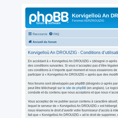
Korvigelloù An D
Foromoù KERZROUIZIG
Raccourcis
FAQ
Accueil du forum
Korvigelloù An DROUIZIG - Conditions d’utilisat
En accédant à « Korvigelloù An DROUIZIG » (désigné ci-après p
des conditions suivantes. Si vous n’acceptez pas d’être légale
ces conditions à n’importe quel moment et nous essaierons de v
participer à « Korvigelloù An DROUIZIG » après que des modific
Nos forums sont développés par phpBB (désignés ci-après par «
peut être téléchargé sur
le site de phpBB
(en anglais). Le logic
conduite et du contenu que nous acceptons et que nous n’acce
Vous acceptez de ne publier aucun contenu à caractère abusif, 
lequel le serveur de « Korvigelloù An DROUIZIG » est hébergé o
nous réservons le droit d’avertir votre fournisseur d’accès à int
fait que « Korvigelloù An DROUIZIG » ait le droit de supprimer,