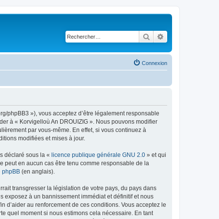
Rechercher
Recherche avancé
Connexion
g.org/phpBB3 »), vous acceptez d’être légalement responsable
ccéder à « Korvigelloù An DROUIZIG ». Nous pouvons modifier
ulièrement par vous-même. En effet, si vous continuez à
tions modifiées et mises à jour.
ns déclaré sous la «
licence publique générale GNU 2.0
» et qui
ed ne peut en aucun cas être tenu comme responsable de la
de phpBB
(en anglais).
ait transgresser la législation de votre pays, du pays dans
us exposez à un bannissement immédiat et définitif et nous
 afin d’aider au renforcement de ces conditions. Vous acceptez le
orte quel moment si nous estimons cela nécessaire. En tant