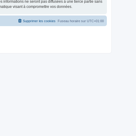
 informations ne seront pas diffusées à une tierce partie sans
rmatique visant à compromettre vos données.
Supprimer les cookies
Fuseau horaire sur
UTC+01:00