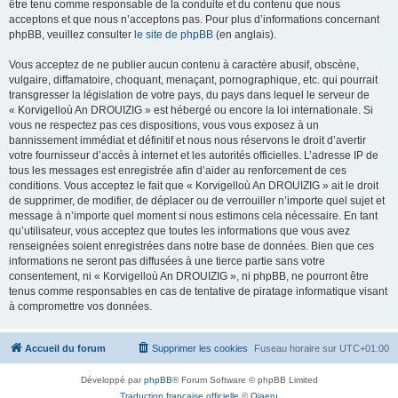
être tenu comme responsable de la conduite et du contenu que nous
acceptons et que nous n’acceptons pas. Pour plus d’informations concernant
phpBB, veuillez consulter
le site de phpBB
(en anglais).
Vous acceptez de ne publier aucun contenu à caractère abusif, obscène,
vulgaire, diffamatoire, choquant, menaçant, pornographique, etc. qui pourrait
transgresser la législation de votre pays, du pays dans lequel le serveur de
« Korvigelloù An DROUIZIG » est hébergé ou encore la loi internationale. Si
vous ne respectez pas ces dispositions, vous vous exposez à un
bannissement immédiat et définitif et nous nous réservons le droit d’avertir
votre fournisseur d’accès à internet et les autorités officielles. L’adresse IP de
tous les messages est enregistrée afin d’aider au renforcement de ces
conditions. Vous acceptez le fait que « Korvigelloù An DROUIZIG » ait le droit
de supprimer, de modifier, de déplacer ou de verrouiller n’importe quel sujet et
message à n’importe quel moment si nous estimons cela nécessaire. En tant
qu’utilisateur, vous acceptez que toutes les informations que vous avez
renseignées soient enregistrées dans notre base de données. Bien que ces
informations ne seront pas diffusées à une tierce partie sans votre
consentement, ni « Korvigelloù An DROUIZIG », ni phpBB, ne pourront être
tenus comme responsables en cas de tentative de piratage informatique visant
à compromettre vos données.
Accueil du forum
Supprimer les cookies
Fuseau horaire sur
UTC+01:00
Développé par
phpBB
® Forum Software © phpBB Limited
Traduction française officielle
©
Qiaeru