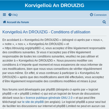
Korvigelloù An DROUIZIG
FAQ
Connexion
R
Accueil du forum
e
Korvigelloù An DROUIZIG - Conditions d’utilisation
c
h
En accédant à « Korvigelloù An DROUIZIG » (désigné ci-après par « nous »,
« notre », « nos », « Korvigelloù An DROUIZIG » et
e
« https://drouizig.org/phpBB3 »), vous acceptez d’être légalement responsable
r
des conditions suivantes. Si vous n’acceptez pas d’être légalement
responsable de toutes les conditions suivantes, veuillez ne pas utiliser et
c
accéder à « Korvigelloù An DROUIZIG ». Nous pouvons modifier ces
h
conditions à n’importe quel moment et nous essaierons de vous informer de
ces modifications, bien que nous vous conseillons de vérifier régulièrement
e
par vous-même. En effet, si vous continuez à participer à « Korvigelloù An
r
DROUIZIG » après que des modifications aient été effectuées, vous acceptez
d’être légalement responsable des conditions modifiées et mises à jour.
Nos forums sont développés par phpBB (désignés ci-après par « logiciel
phpBB » et « phpBB Limited ») qui est un logiciel de forum de discussions
déclaré sous la «
licence publique générale GNU 2.0
» et qui peut être
téléchargé sur
le site de phpBB
(en anglais). Le logiciel phpBB a pour seul but
de faciliter les discussions sur internet et phpBB Limited ne peut en aucun cas