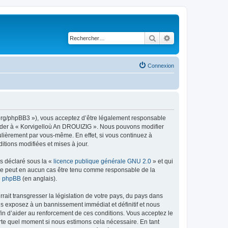
Rechercher
Recherche avancé
Connexion
g.org/phpBB3 »), vous acceptez d’être légalement responsable
ccéder à « Korvigelloù An DROUIZIG ». Nous pouvons modifier
ulièrement par vous-même. En effet, si vous continuez à
tions modifiées et mises à jour.
ns déclaré sous la «
licence publique générale GNU 2.0
» et qui
ed ne peut en aucun cas être tenu comme responsable de la
de phpBB
(en anglais).
ait transgresser la législation de votre pays, du pays dans
us exposez à un bannissement immédiat et définitif et nous
 afin d’aider au renforcement de ces conditions. Vous acceptez le
orte quel moment si nous estimons cela nécessaire. En tant