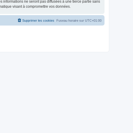
 informations ne seront pas diffusées à une tierce partie sans
rmatique visant à compromettre vos données.
Supprimer les cookies
Fuseau horaire sur
UTC+01:00