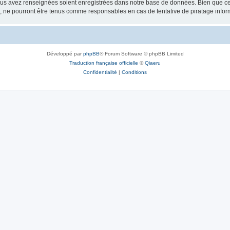
vous avez renseignées soient enregistrées dans notre base de données. Bien que ces
, ne pourront être tenus comme responsables en cas de tentative de piratage info
Développé par
phpBB
® Forum Software © phpBB Limited
Traduction française officielle
©
Qiaeru
Confidentialité
|
Conditions