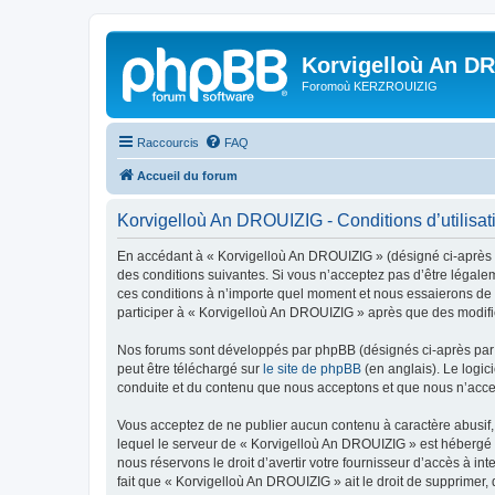
Korvigelloù An D
Foromoù KERZROUIZIG
Raccourcis
FAQ
Accueil du forum
Korvigelloù An DROUIZIG - Conditions d’utilisat
En accédant à « Korvigelloù An DROUIZIG » (désigné ci-après p
des conditions suivantes. Si vous n’acceptez pas d’être légale
ces conditions à n’importe quel moment et nous essaierons de v
participer à « Korvigelloù An DROUIZIG » après que des modific
Nos forums sont développés par phpBB (désignés ci-après par «
peut être téléchargé sur
le site de phpBB
(en anglais). Le logic
conduite et du contenu que nous acceptons et que nous n’acce
Vous acceptez de ne publier aucun contenu à caractère abusif, 
lequel le serveur de « Korvigelloù An DROUIZIG » est hébergé o
nous réservons le droit d’avertir votre fournisseur d’accès à int
fait que « Korvigelloù An DROUIZIG » ait le droit de supprimer,