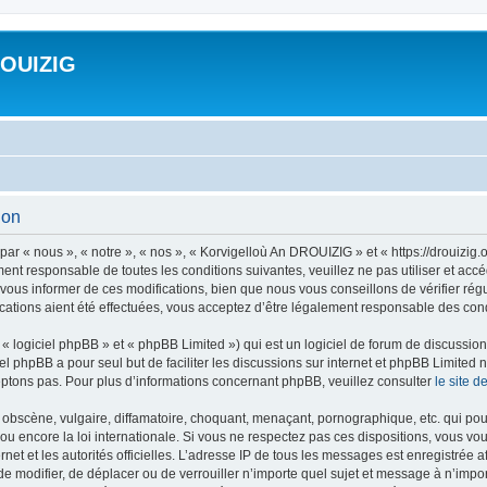
ROUIZIG
ion
ar « nous », « notre », « nos », « Korvigelloù An DROUIZIG » et « https://drouizi
ment responsable de toutes les conditions suivantes, veuillez ne pas utiliser et a
ous informer de ces modifications, bien que nous vous conseillons de vérifier rég
ations aient été effectuées, vous acceptez d’être légalement responsable des condi
 logiciel phpBB » et « phpBB Limited ») qui est un logiciel de forum de discussio
iel phpBB a pour seul but de faciliter les discussions sur internet et phpBB Limit
ptons pas. Pour plus d’informations concernant phpBB, veuillez consulter
le site 
obscène, vulgaire, diffamatoire, choquant, menaçant, pornographique, etc. qui pourr
u encore la loi internationale. Si vous ne respectez pas ces dispositions, vous vo
ernet et les autorités officielles. L’adresse IP de tous les messages est enregistrée
 de modifier, de déplacer ou de verrouiller n’importe quel sujet et message à n’imp