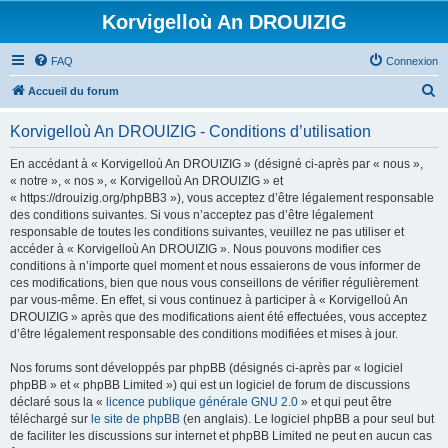
Korvigelloù An DROUIZIG
FAQ
Connexion
R
Accueil du forum
e
Korvigelloù An DROUIZIG - Conditions d’utilisation
c
h
En accédant à « Korvigelloù An DROUIZIG » (désigné ci-après par « nous »,
« notre », « nos », « Korvigelloù An DROUIZIG » et
e
« https://drouizig.org/phpBB3 »), vous acceptez d’être légalement responsable
r
des conditions suivantes. Si vous n’acceptez pas d’être légalement
responsable de toutes les conditions suivantes, veuillez ne pas utiliser et
c
accéder à « Korvigelloù An DROUIZIG ». Nous pouvons modifier ces
h
conditions à n’importe quel moment et nous essaierons de vous informer de
ces modifications, bien que nous vous conseillons de vérifier régulièrement
e
par vous-même. En effet, si vous continuez à participer à « Korvigelloù An
r
DROUIZIG » après que des modifications aient été effectuées, vous acceptez
d’être légalement responsable des conditions modifiées et mises à jour.
Nos forums sont développés par phpBB (désignés ci-après par « logiciel
phpBB » et « phpBB Limited ») qui est un logiciel de forum de discussions
déclaré sous la «
licence publique générale GNU 2.0
» et qui peut être
téléchargé sur
le site de phpBB
(en anglais). Le logiciel phpBB a pour seul but
de faciliter les discussions sur internet et phpBB Limited ne peut en aucun cas