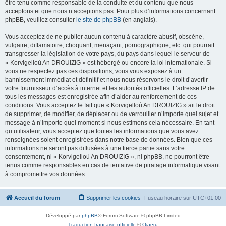
être tenu comme responsable de la conduite et du contenu que nous
acceptons et que nous n’acceptons pas. Pour plus d’informations concernant
phpBB, veuillez consulter
le site de phpBB
(en anglais).
Vous acceptez de ne publier aucun contenu à caractère abusif, obscène,
vulgaire, diffamatoire, choquant, menaçant, pornographique, etc. qui pourrait
transgresser la législation de votre pays, du pays dans lequel le serveur de
« Korvigelloù An DROUIZIG » est hébergé ou encore la loi internationale. Si
vous ne respectez pas ces dispositions, vous vous exposez à un
bannissement immédiat et définitif et nous nous réservons le droit d’avertir
votre fournisseur d’accès à internet et les autorités officielles. L’adresse IP de
tous les messages est enregistrée afin d’aider au renforcement de ces
conditions. Vous acceptez le fait que « Korvigelloù An DROUIZIG » ait le droit
de supprimer, de modifier, de déplacer ou de verrouiller n’importe quel sujet et
message à n’importe quel moment si nous estimons cela nécessaire. En tant
qu’utilisateur, vous acceptez que toutes les informations que vous avez
renseignées soient enregistrées dans notre base de données. Bien que ces
informations ne seront pas diffusées à une tierce partie sans votre
consentement, ni « Korvigelloù An DROUIZIG », ni phpBB, ne pourront être
tenus comme responsables en cas de tentative de piratage informatique visant
à compromettre vos données.
Accueil du forum
Supprimer les cookies
Fuseau horaire sur
UTC+01:00
Développé par
phpBB
® Forum Software © phpBB Limited
Traduction française officielle
©
Qiaeru