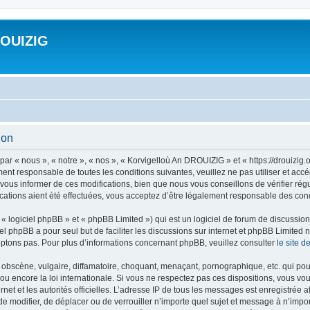
ROUIZIG
ion
ar « nous », « notre », « nos », « Korvigelloù An DROUIZIG » et « https://drouizi
ment responsable de toutes les conditions suivantes, veuillez ne pas utiliser et a
ous informer de ces modifications, bien que nous vous conseillons de vérifier rég
ations aient été effectuées, vous acceptez d’être légalement responsable des condi
 logiciel phpBB » et « phpBB Limited ») qui est un logiciel de forum de discussio
iel phpBB a pour seul but de faciliter les discussions sur internet et phpBB Limit
ptons pas. Pour plus d’informations concernant phpBB, veuillez consulter
le site 
obscène, vulgaire, diffamatoire, choquant, menaçant, pornographique, etc. qui pourr
u encore la loi internationale. Si vous ne respectez pas ces dispositions, vous vo
ernet et les autorités officielles. L’adresse IP de tous les messages est enregistrée
 de modifier, de déplacer ou de verrouiller n’importe quel sujet et message à n’imp