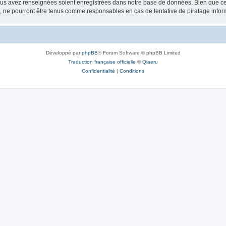
vous avez renseignées soient enregistrées dans notre base de données. Bien que ces
, ne pourront être tenus comme responsables en cas de tentative de piratage info
Développé par
phpBB
® Forum Software © phpBB Limited
Traduction française officielle
©
Qiaeru
Confidentialité
|
Conditions