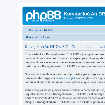
Korvigelloù An D
Foromoù KERZROUIZIG
Raccourcis
FAQ
Accueil du forum
Korvigelloù An DROUIZIG - Conditions d’utilisat
En accédant à « Korvigelloù An DROUIZIG » (désigné ci-après p
des conditions suivantes. Si vous n’acceptez pas d’être légale
ces conditions à n’importe quel moment et nous essaierons de v
participer à « Korvigelloù An DROUIZIG » après que des modific
Nos forums sont développés par phpBB (désignés ci-après par «
peut être téléchargé sur
le site de phpBB
(en anglais). Le logic
conduite et du contenu que nous acceptons et que nous n’acce
Vous acceptez de ne publier aucun contenu à caractère abusif, 
lequel le serveur de « Korvigelloù An DROUIZIG » est hébergé o
nous réservons le droit d’avertir votre fournisseur d’accès à int
fait que « Korvigelloù An DROUIZIG » ait le droit de supprimer,