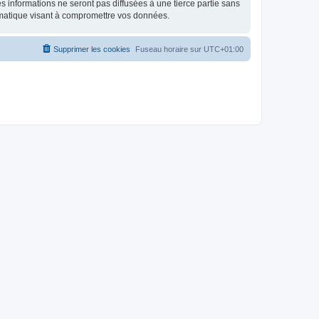
 informations ne seront pas diffusées à une tierce partie sans
rmatique visant à compromettre vos données.
Supprimer les cookies
Fuseau horaire sur
UTC+01:00