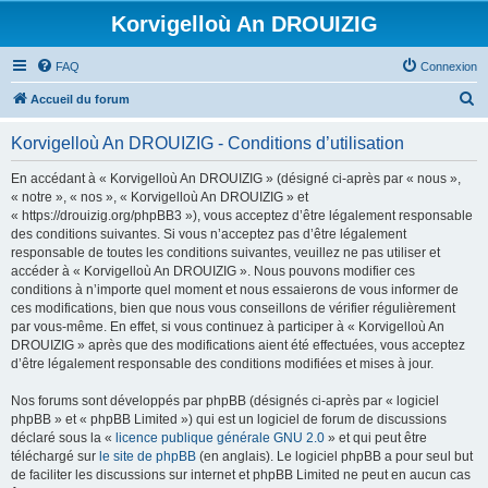
Korvigelloù An DROUIZIG
FAQ
Connexion
R
Accueil du forum
e
Korvigelloù An DROUIZIG - Conditions d’utilisation
c
h
En accédant à « Korvigelloù An DROUIZIG » (désigné ci-après par « nous »,
« notre », « nos », « Korvigelloù An DROUIZIG » et
e
« https://drouizig.org/phpBB3 »), vous acceptez d’être légalement responsable
r
des conditions suivantes. Si vous n’acceptez pas d’être légalement
responsable de toutes les conditions suivantes, veuillez ne pas utiliser et
c
accéder à « Korvigelloù An DROUIZIG ». Nous pouvons modifier ces
h
conditions à n’importe quel moment et nous essaierons de vous informer de
ces modifications, bien que nous vous conseillons de vérifier régulièrement
e
par vous-même. En effet, si vous continuez à participer à « Korvigelloù An
r
DROUIZIG » après que des modifications aient été effectuées, vous acceptez
d’être légalement responsable des conditions modifiées et mises à jour.
Nos forums sont développés par phpBB (désignés ci-après par « logiciel
phpBB » et « phpBB Limited ») qui est un logiciel de forum de discussions
déclaré sous la «
licence publique générale GNU 2.0
» et qui peut être
téléchargé sur
le site de phpBB
(en anglais). Le logiciel phpBB a pour seul but
de faciliter les discussions sur internet et phpBB Limited ne peut en aucun cas