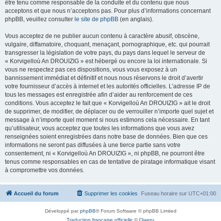
être tenu comme responsable de la conduite et du contenu que nous
acceptons et que nous n’acceptons pas. Pour plus d’informations concernant
phpBB, veuillez consulter
le site de phpBB
(en anglais).
Vous acceptez de ne publier aucun contenu à caractère abusif, obscène,
vulgaire, diffamatoire, choquant, menaçant, pornographique, etc. qui pourrait
transgresser la législation de votre pays, du pays dans lequel le serveur de
« Korvigelloù An DROUIZIG » est hébergé ou encore la loi internationale. Si
vous ne respectez pas ces dispositions, vous vous exposez à un
bannissement immédiat et définitif et nous nous réservons le droit d’avertir
votre fournisseur d’accès à internet et les autorités officielles. L’adresse IP de
tous les messages est enregistrée afin d’aider au renforcement de ces
conditions. Vous acceptez le fait que « Korvigelloù An DROUIZIG » ait le droit
de supprimer, de modifier, de déplacer ou de verrouiller n’importe quel sujet et
message à n’importe quel moment si nous estimons cela nécessaire. En tant
qu’utilisateur, vous acceptez que toutes les informations que vous avez
renseignées soient enregistrées dans notre base de données. Bien que ces
informations ne seront pas diffusées à une tierce partie sans votre
consentement, ni « Korvigelloù An DROUIZIG », ni phpBB, ne pourront être
tenus comme responsables en cas de tentative de piratage informatique visant
à compromettre vos données.
Accueil du forum
Supprimer les cookies
Fuseau horaire sur
UTC+01:00
Développé par
phpBB
® Forum Software © phpBB Limited
Traduction française officielle
©
Qiaeru