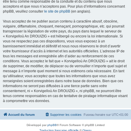
être tenu comme responsable de la conduite et du contenu que nous
acceptons et que nous n’acceptons pas. Pour plus d’informations concernant
phpBB, veuillez consulter
le site de phpBB
(en anglais).
Vous acceptez de ne publier aucun contenu à caractère abusif, obscène,
vulgaire, diffamatoire, choquant, menaçant, pornographique, etc. qui pourrait
transgresser la législation de votre pays, du pays dans lequel le serveur de
« Korvigelloù An DROUIZIG » est hébergé ou encore la loi internationale. Si
vous ne respectez pas ces dispositions, vous vous exposez à un
bannissement immédiat et définitif et nous nous réservons le droit d’avertir
votre fournisseur d’accès à internet et les autorités officielles. L’adresse IP de
tous les messages est enregistrée afin d’aider au renforcement de ces
conditions. Vous acceptez le fait que « Korvigelloù An DROUIZIG » ait le droit
de supprimer, de modifier, de déplacer ou de verrouiller n’importe quel sujet et
message à n’importe quel moment si nous estimons cela nécessaire. En tant
qu’utilisateur, vous acceptez que toutes les informations que vous avez
renseignées soient enregistrées dans notre base de données. Bien que ces
informations ne seront pas diffusées à une tierce partie sans votre
consentement, ni « Korvigelloù An DROUIZIG », ni phpBB, ne pourront être
tenus comme responsables en cas de tentative de piratage informatique visant
à compromettre vos données.
Accueil du forum
Supprimer les cookies
Fuseau horaire sur
UTC+01:00
Développé par
phpBB
® Forum Software © phpBB Limited
Traduction française officielle
©
Qiaeru