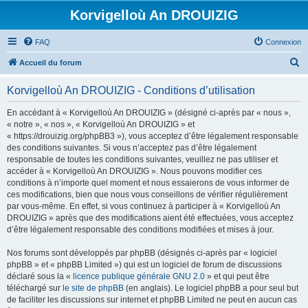
Korvigelloù An DROUIZIG
FAQ
Connexion
R
Accueil du forum
e
Korvigelloù An DROUIZIG - Conditions d’utilisation
c
h
En accédant à « Korvigelloù An DROUIZIG » (désigné ci-après par « nous »,
« notre », « nos », « Korvigelloù An DROUIZIG » et
e
« https://drouizig.org/phpBB3 »), vous acceptez d’être légalement responsable
r
des conditions suivantes. Si vous n’acceptez pas d’être légalement
responsable de toutes les conditions suivantes, veuillez ne pas utiliser et
c
accéder à « Korvigelloù An DROUIZIG ». Nous pouvons modifier ces
h
conditions à n’importe quel moment et nous essaierons de vous informer de
ces modifications, bien que nous vous conseillons de vérifier régulièrement
e
par vous-même. En effet, si vous continuez à participer à « Korvigelloù An
r
DROUIZIG » après que des modifications aient été effectuées, vous acceptez
d’être légalement responsable des conditions modifiées et mises à jour.
Nos forums sont développés par phpBB (désignés ci-après par « logiciel
phpBB » et « phpBB Limited ») qui est un logiciel de forum de discussions
déclaré sous la «
licence publique générale GNU 2.0
» et qui peut être
téléchargé sur
le site de phpBB
(en anglais). Le logiciel phpBB a pour seul but
de faciliter les discussions sur internet et phpBB Limited ne peut en aucun cas