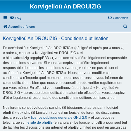
Korvigelloù An DROUIZIG
FAQ
Connexion
R
Accueil du forum
e
Korvigelloù An DROUIZIG - Conditions d’utilisation
c
h
En accédant à « Korvigelloù An DROUIZIG » (désigné ci-après par « nous »,
« notre », « nos », « Korvigelloù An DROUIZIG » et
e
« https://drouizig.org/phpBB3 »), vous acceptez d’être légalement responsable
r
des conditions suivantes. Si vous n’acceptez pas d’être légalement
responsable de toutes les conditions suivantes, veuillez ne pas utiliser et
c
accéder à « Korvigelloù An DROUIZIG ». Nous pouvons modifier ces
h
conditions à n’importe quel moment et nous essaierons de vous informer de
ces modifications, bien que nous vous conseillons de vérifier régulièrement
e
par vous-même. En effet, si vous continuez à participer à « Korvigelloù An
r
DROUIZIG » après que des modifications aient été effectuées, vous acceptez
d’être légalement responsable des conditions modifiées et mises à jour.
Nos forums sont développés par phpBB (désignés ci-après par « logiciel
phpBB » et « phpBB Limited ») qui est un logiciel de forum de discussions
déclaré sous la «
licence publique générale GNU 2.0
» et qui peut être
téléchargé sur
le site de phpBB
(en anglais). Le logiciel phpBB a pour seul but
de faciliter les discussions sur internet et phpBB Limited ne peut en aucun cas