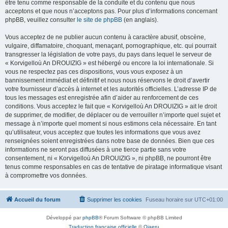
être tenu comme responsable de la conduite et du contenu que nous
acceptons et que nous n’acceptons pas. Pour plus d’informations concernant
phpBB, veuillez consulter
le site de phpBB
(en anglais).
Vous acceptez de ne publier aucun contenu à caractère abusif, obscène,
vulgaire, diffamatoire, choquant, menaçant, pornographique, etc. qui pourrait
transgresser la législation de votre pays, du pays dans lequel le serveur de
« Korvigelloù An DROUIZIG » est hébergé ou encore la loi internationale. Si
vous ne respectez pas ces dispositions, vous vous exposez à un
bannissement immédiat et définitif et nous nous réservons le droit d’avertir
votre fournisseur d’accès à internet et les autorités officielles. L’adresse IP de
tous les messages est enregistrée afin d’aider au renforcement de ces
conditions. Vous acceptez le fait que « Korvigelloù An DROUIZIG » ait le droit
de supprimer, de modifier, de déplacer ou de verrouiller n’importe quel sujet et
message à n’importe quel moment si nous estimons cela nécessaire. En tant
qu’utilisateur, vous acceptez que toutes les informations que vous avez
renseignées soient enregistrées dans notre base de données. Bien que ces
informations ne seront pas diffusées à une tierce partie sans votre
consentement, ni « Korvigelloù An DROUIZIG », ni phpBB, ne pourront être
tenus comme responsables en cas de tentative de piratage informatique visant
à compromettre vos données.
Accueil du forum
Supprimer les cookies
Fuseau horaire sur
UTC+01:00
Développé par
phpBB
® Forum Software © phpBB Limited
Traduction française officielle
©
Qiaeru