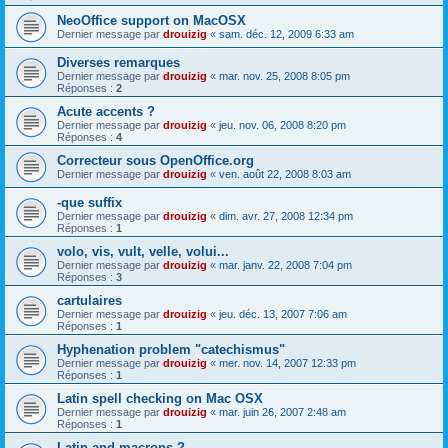
NeoOffice support on MacOSX
Dernier message par
drouizig
«
sam. déc. 12, 2009 6:33 am
Diverses remarques
Dernier message par
drouizig
«
mar. nov. 25, 2008 8:05 pm
Réponses :
2
Acute accents ?
Dernier message par
drouizig
«
jeu. nov. 06, 2008 8:20 pm
Réponses :
4
Correcteur sous OpenOffice.org
Dernier message par
drouizig
«
ven. août 22, 2008 8:03 am
-que suffix
Dernier message par
drouizig
«
dim. avr. 27, 2008 12:34 pm
Réponses :
1
volo, vis, vult, velle, volui...
Dernier message par
drouizig
«
mar. janv. 22, 2008 7:04 pm
Réponses :
3
cartulaires
Dernier message par
drouizig
«
jeu. déc. 13, 2007 7:06 am
Réponses :
1
Hyphenation problem "catechismus"
Dernier message par
drouizig
«
mer. nov. 14, 2007 12:33 pm
Réponses :
1
Latin spell checking on Mac OSX
Dernier message par
drouizig
«
mar. juin 26, 2007 2:48 am
Réponses :
1
Latin and macrons ?