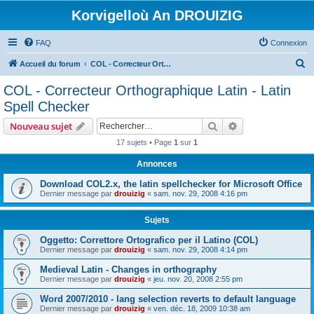
Korvigelloù An DROUIZIG
FAQ
Connexion
R
Accueil du forum
COL - Correcteur Orthographique Latin - Latin Spell Checker
e
COL - Correcteur Orthographique Latin - Latin
c
Spell Checker
h
Rechercher
Recherche avanc
Nouveau sujet
e
17 sujets • Page
1
sur
1
r
Annonces
c
h
Download COL2.x, the latin spellchecker for Microsoft Office
Dernier message par
drouizig
«
sam. nov. 29, 2008 4:16 pm
e
r
Sujets
Oggetto: Correttore Ortografico per il Latino (COL)
Dernier message par
drouizig
«
sam. nov. 29, 2008 4:14 pm
Medieval Latin - Changes in orthography
Dernier message par
drouizig
«
jeu. nov. 20, 2008 2:55 pm
Word 2007/2010 - lang selection reverts to default language
Dernier message par
drouizig
«
ven. déc. 18, 2009 10:38 am