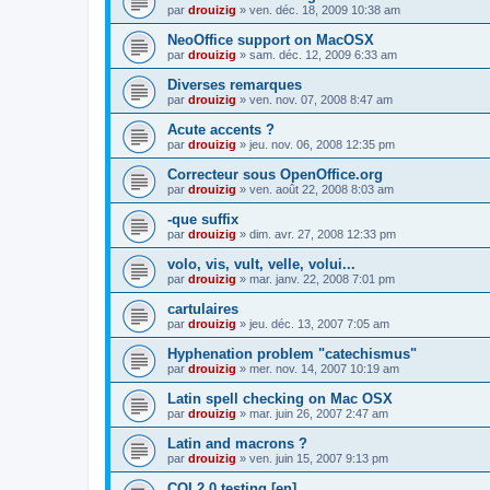
par
drouizig
»
ven. déc. 18, 2009 10:38 am
NeoOffice support on MacOSX
par
drouizig
»
sam. déc. 12, 2009 6:33 am
Diverses remarques
par
drouizig
»
ven. nov. 07, 2008 8:47 am
Acute accents ?
par
drouizig
»
jeu. nov. 06, 2008 12:35 pm
Correcteur sous OpenOffice.org
par
drouizig
»
ven. août 22, 2008 8:03 am
-que suffix
par
drouizig
»
dim. avr. 27, 2008 12:33 pm
volo, vis, vult, velle, volui...
par
drouizig
»
mar. janv. 22, 2008 7:01 pm
cartulaires
par
drouizig
»
jeu. déc. 13, 2007 7:05 am
Hyphenation problem "catechismus"
par
drouizig
»
mer. nov. 14, 2007 10:19 am
Latin spell checking on Mac OSX
par
drouizig
»
mar. juin 26, 2007 2:47 am
Latin and macrons ?
par
drouizig
»
ven. juin 15, 2007 9:13 pm
COL2.0 testing [en]