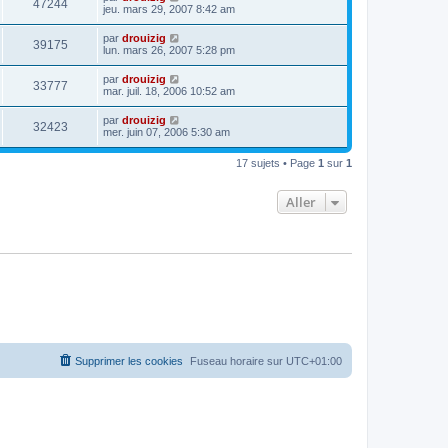
47244
jeu. mars 29, 2007 8:42 am
par
drouizig
39175
lun. mars 26, 2007 5:28 pm
par
drouizig
33777
mar. juil. 18, 2006 10:52 am
par
drouizig
32423
mer. juin 07, 2006 5:30 am
17 sujets • Page
1
sur
1
Aller
Supprimer les cookies
Fuseau horaire sur
UTC+01:00