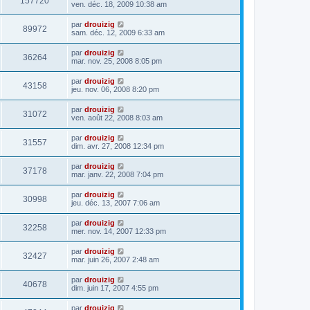
157720
ven. déc. 18, 2009 10:38 am
par
drouizig
89972
sam. déc. 12, 2009 6:33 am
par
drouizig
36264
mar. nov. 25, 2008 8:05 pm
par
drouizig
43158
jeu. nov. 06, 2008 8:20 pm
par
drouizig
31072
ven. août 22, 2008 8:03 am
par
drouizig
31557
dim. avr. 27, 2008 12:34 pm
par
drouizig
37178
mar. janv. 22, 2008 7:04 pm
par
drouizig
30998
jeu. déc. 13, 2007 7:06 am
par
drouizig
32258
mer. nov. 14, 2007 12:33 pm
par
drouizig
32427
mar. juin 26, 2007 2:48 am
par
drouizig
40678
dim. juin 17, 2007 4:55 pm
par
drouizig