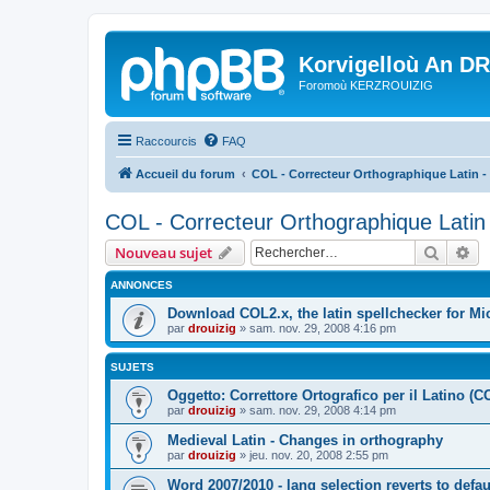
Korvigelloù An D
Foromoù KERZROUIZIG
Raccourcis
FAQ
Accueil du forum
COL - Correcteur Orthographique Latin - 
COL - Correcteur Orthographique Latin 
Recher
Re
Nouveau sujet
ANNONCES
Download COL2.x, the latin spellchecker for Mic
par
drouizig
»
sam. nov. 29, 2008 4:16 pm
SUJETS
Oggetto: Correttore Ortografico per il Latino (C
par
drouizig
»
sam. nov. 29, 2008 4:14 pm
Medieval Latin - Changes in orthography
par
drouizig
»
jeu. nov. 20, 2008 2:55 pm
Word 2007/2010 - lang selection reverts to defa