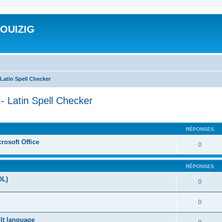
ROUIZIG
Latin Spell Checker
- Latin Spell Checker
cher
cherche avancée
RÉPONSES
rosoft Office
0
RÉPONSES
OL)
0
0
ult language