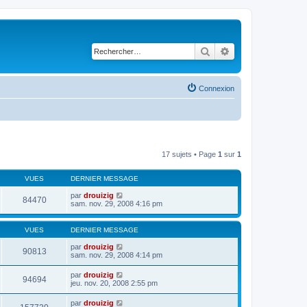
Rechercher
Recherche avancé
Connexion
17 sujets • Page
1
sur
1
VUES
DERNIER MESSAGE
par
drouizig
84470
sam. nov. 29, 2008 4:16 pm
VUES
DERNIER MESSAGE
par
drouizig
90813
sam. nov. 29, 2008 4:14 pm
par
drouizig
94694
jeu. nov. 20, 2008 2:55 pm
par
drouizig