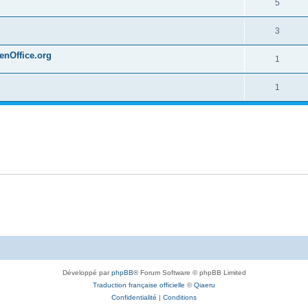
5
3
penOffice.org
1
1
Développé par
phpBB
® Forum Software © phpBB Limited
Traduction française officielle
©
Qiaeru
Confidentialité
|
Conditions