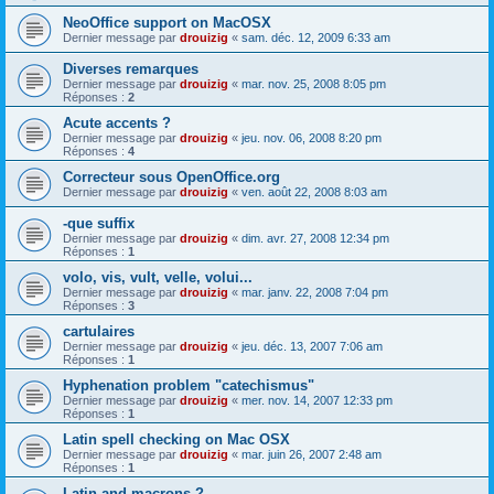
NeoOffice support on MacOSX
Dernier message par
drouizig
«
sam. déc. 12, 2009 6:33 am
Diverses remarques
Dernier message par
drouizig
«
mar. nov. 25, 2008 8:05 pm
Réponses :
2
Acute accents ?
Dernier message par
drouizig
«
jeu. nov. 06, 2008 8:20 pm
Réponses :
4
Correcteur sous OpenOffice.org
Dernier message par
drouizig
«
ven. août 22, 2008 8:03 am
-que suffix
Dernier message par
drouizig
«
dim. avr. 27, 2008 12:34 pm
Réponses :
1
volo, vis, vult, velle, volui...
Dernier message par
drouizig
«
mar. janv. 22, 2008 7:04 pm
Réponses :
3
cartulaires
Dernier message par
drouizig
«
jeu. déc. 13, 2007 7:06 am
Réponses :
1
Hyphenation problem "catechismus"
Dernier message par
drouizig
«
mer. nov. 14, 2007 12:33 pm
Réponses :
1
Latin spell checking on Mac OSX
Dernier message par
drouizig
«
mar. juin 26, 2007 2:48 am
Réponses :
1
Latin and macrons ?