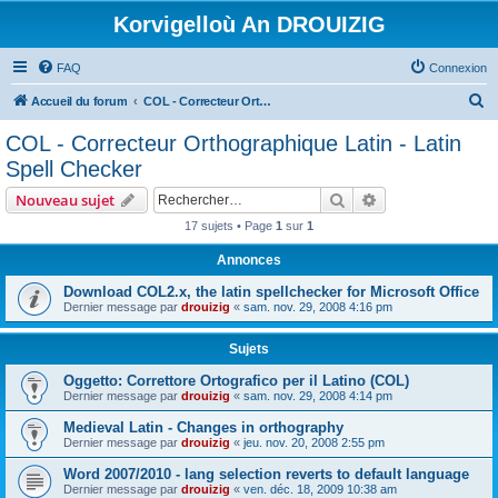
Korvigelloù An DROUIZIG
FAQ
Connexion
R
Accueil du forum
COL - Correcteur Orthographique Latin - Latin Spell Checker
e
COL - Correcteur Orthographique Latin - Latin
c
Spell Checker
h
Rechercher
Recherche avanc
Nouveau sujet
e
17 sujets • Page
1
sur
1
r
Annonces
c
h
Download COL2.x, the latin spellchecker for Microsoft Office
Dernier message par
drouizig
«
sam. nov. 29, 2008 4:16 pm
e
r
Sujets
Oggetto: Correttore Ortografico per il Latino (COL)
Dernier message par
drouizig
«
sam. nov. 29, 2008 4:14 pm
Medieval Latin - Changes in orthography
Dernier message par
drouizig
«
jeu. nov. 20, 2008 2:55 pm
Word 2007/2010 - lang selection reverts to default language
Dernier message par
drouizig
«
ven. déc. 18, 2009 10:38 am