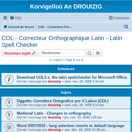
Korvigelloù An DROUIZIG
FAQ
Connexion
R
Accueil du forum
COL - Correcteur Orthographique Latin - Latin Spell Checker
e
COL - Correcteur Orthographique Latin - Latin
c
Spell Checker
h
Rechercher
Recherche avanc
Nouveau sujet
e
17 sujets • Page
1
sur
1
r
Annonces
c
h
Download COL2.x, the latin spellchecker for Microsoft Office
Dernier message par
drouizig
«
sam. nov. 29, 2008 4:16 pm
e
r
Sujets
Oggetto: Correttore Ortografico per il Latino (COL)
Dernier message par
drouizig
«
sam. nov. 29, 2008 4:14 pm
Medieval Latin - Changes in orthography
Dernier message par
drouizig
«
jeu. nov. 20, 2008 2:55 pm
Word 2007/2010 - lang selection reverts to default language
Dernier message par
drouizig
«
ven. déc. 18, 2009 10:38 am