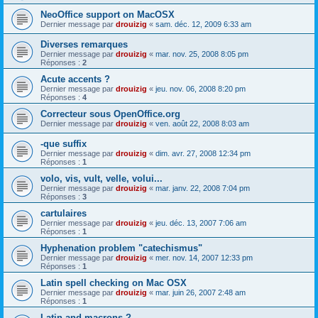
NeoOffice support on MacOSX
Dernier message par
drouizig
«
sam. déc. 12, 2009 6:33 am
Diverses remarques
Dernier message par
drouizig
«
mar. nov. 25, 2008 8:05 pm
Réponses :
2
Acute accents ?
Dernier message par
drouizig
«
jeu. nov. 06, 2008 8:20 pm
Réponses :
4
Correcteur sous OpenOffice.org
Dernier message par
drouizig
«
ven. août 22, 2008 8:03 am
-que suffix
Dernier message par
drouizig
«
dim. avr. 27, 2008 12:34 pm
Réponses :
1
volo, vis, vult, velle, volui...
Dernier message par
drouizig
«
mar. janv. 22, 2008 7:04 pm
Réponses :
3
cartulaires
Dernier message par
drouizig
«
jeu. déc. 13, 2007 7:06 am
Réponses :
1
Hyphenation problem "catechismus"
Dernier message par
drouizig
«
mer. nov. 14, 2007 12:33 pm
Réponses :
1
Latin spell checking on Mac OSX
Dernier message par
drouizig
«
mar. juin 26, 2007 2:48 am
Réponses :
1
Latin and macrons ?