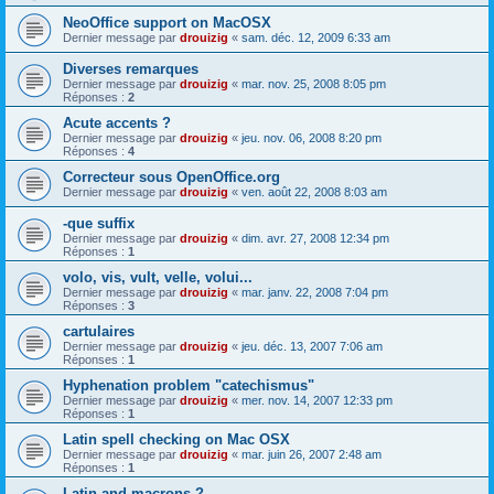
NeoOffice support on MacOSX
Dernier message par
drouizig
«
sam. déc. 12, 2009 6:33 am
Diverses remarques
Dernier message par
drouizig
«
mar. nov. 25, 2008 8:05 pm
Réponses :
2
Acute accents ?
Dernier message par
drouizig
«
jeu. nov. 06, 2008 8:20 pm
Réponses :
4
Correcteur sous OpenOffice.org
Dernier message par
drouizig
«
ven. août 22, 2008 8:03 am
-que suffix
Dernier message par
drouizig
«
dim. avr. 27, 2008 12:34 pm
Réponses :
1
volo, vis, vult, velle, volui...
Dernier message par
drouizig
«
mar. janv. 22, 2008 7:04 pm
Réponses :
3
cartulaires
Dernier message par
drouizig
«
jeu. déc. 13, 2007 7:06 am
Réponses :
1
Hyphenation problem "catechismus"
Dernier message par
drouizig
«
mer. nov. 14, 2007 12:33 pm
Réponses :
1
Latin spell checking on Mac OSX
Dernier message par
drouizig
«
mar. juin 26, 2007 2:48 am
Réponses :
1
Latin and macrons ?