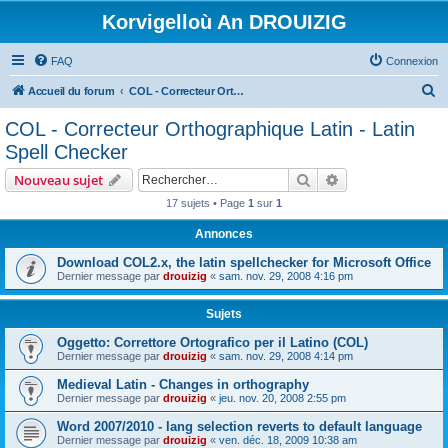
Korvigelloù An DROUIZIG
FAQ
Connexion
R
Accueil du forum
COL - Correcteur Orthographique Latin - Latin Spell Checker
e
COL - Correcteur Orthographique Latin - Latin
c
Spell Checker
h
Rechercher
Recherche avanc
Nouveau sujet
e
17 sujets • Page
1
sur
1
r
Annonces
c
h
Download COL2.x, the latin spellchecker for Microsoft Office
Dernier message par
drouizig
«
sam. nov. 29, 2008 4:16 pm
e
r
Sujets
Oggetto: Correttore Ortografico per il Latino (COL)
Dernier message par
drouizig
«
sam. nov. 29, 2008 4:14 pm
Medieval Latin - Changes in orthography
Dernier message par
drouizig
«
jeu. nov. 20, 2008 2:55 pm
Word 2007/2010 - lang selection reverts to default language
Dernier message par
drouizig
«
ven. déc. 18, 2009 10:38 am