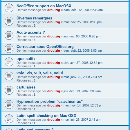
NeoOffice support on MacOSX
Dernier message par
drouizig
«
sam. déc. 12, 2009 6:33 am
Diverses remarques
Dernier message par
drouizig
«
mar. nov. 25, 2008 8:05 pm
Réponses :
2
Acute accents ?
Dernier message par
drouizig
«
jeu. nov. 06, 2008 8:20 pm
Réponses :
4
Correcteur sous OpenOffice.org
Dernier message par
drouizig
«
ven. août 22, 2008 8:03 am
-que suffix
Dernier message par
drouizig
«
dim. avr. 27, 2008 12:34 pm
Réponses :
1
volo, vis, vult, velle, volui...
Dernier message par
drouizig
«
mar. janv. 22, 2008 7:04 pm
Réponses :
3
cartulaires
Dernier message par
drouizig
«
jeu. déc. 13, 2007 7:06 am
Réponses :
1
Hyphenation problem "catechismus"
Dernier message par
drouizig
«
mer. nov. 14, 2007 12:33 pm
Réponses :
1
Latin spell checking on Mac OSX
Dernier message par
drouizig
«
mar. juin 26, 2007 2:48 am
Réponses :
1
Latin and macrons ?