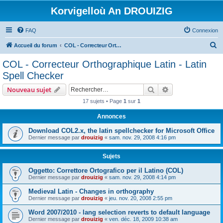
Korvigelloù An DROUIZIG
FAQ
Connexion
R
Accueil du forum
COL - Correcteur Orthographique Latin - Latin Spell Checker
e
COL - Correcteur Orthographique Latin - Latin
c
Spell Checker
h
Rechercher
Recherche avanc
Nouveau sujet
e
17 sujets • Page
1
sur
1
r
Annonces
c
h
Download COL2.x, the latin spellchecker for Microsoft Office
Dernier message par
drouizig
«
sam. nov. 29, 2008 4:16 pm
e
r
Sujets
Oggetto: Correttore Ortografico per il Latino (COL)
Dernier message par
drouizig
«
sam. nov. 29, 2008 4:14 pm
Medieval Latin - Changes in orthography
Dernier message par
drouizig
«
jeu. nov. 20, 2008 2:55 pm
Word 2007/2010 - lang selection reverts to default language
Dernier message par
drouizig
«
ven. déc. 18, 2009 10:38 am