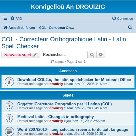
Korvigelloù An DROUIZIG
FAQ
Connexion
R
Accueil du forum
COL - Correcteur Orthographique Latin - Latin Spell Checker
e
COL - Correcteur Orthographique Latin - Latin
c
Spell Checker
h
Rechercher
Recherche avanc
Nouveau sujet
e
17 sujets • Page
1
sur
1
r
Annonces
c
h
Download COL2.x, the latin spellchecker for Microsoft Office
Dernier message par
drouizig
«
sam. nov. 29, 2008 4:16 pm
e
r
Sujets
Oggetto: Correttore Ortografico per il Latino (COL)
Dernier message par
drouizig
«
sam. nov. 29, 2008 4:14 pm
Medieval Latin - Changes in orthography
Dernier message par
drouizig
«
jeu. nov. 20, 2008 2:55 pm
Word 2007/2010 - lang selection reverts to default language
Dernier message par
drouizig
«
ven. déc. 18, 2009 10:38 am