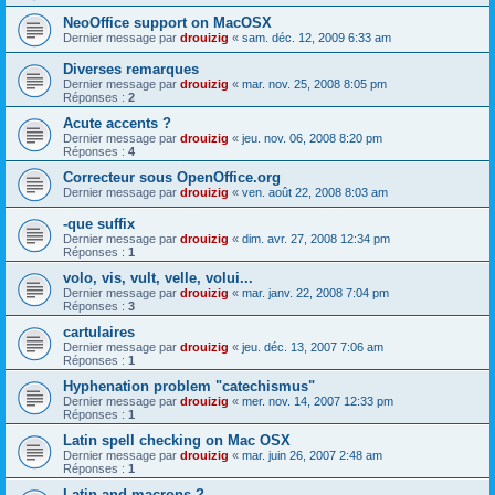
NeoOffice support on MacOSX
Dernier message par
drouizig
«
sam. déc. 12, 2009 6:33 am
Diverses remarques
Dernier message par
drouizig
«
mar. nov. 25, 2008 8:05 pm
Réponses :
2
Acute accents ?
Dernier message par
drouizig
«
jeu. nov. 06, 2008 8:20 pm
Réponses :
4
Correcteur sous OpenOffice.org
Dernier message par
drouizig
«
ven. août 22, 2008 8:03 am
-que suffix
Dernier message par
drouizig
«
dim. avr. 27, 2008 12:34 pm
Réponses :
1
volo, vis, vult, velle, volui...
Dernier message par
drouizig
«
mar. janv. 22, 2008 7:04 pm
Réponses :
3
cartulaires
Dernier message par
drouizig
«
jeu. déc. 13, 2007 7:06 am
Réponses :
1
Hyphenation problem "catechismus"
Dernier message par
drouizig
«
mer. nov. 14, 2007 12:33 pm
Réponses :
1
Latin spell checking on Mac OSX
Dernier message par
drouizig
«
mar. juin 26, 2007 2:48 am
Réponses :
1
Latin and macrons ?