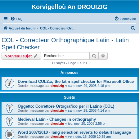
Korvigelloù An DROUIZIG
FAQ
Connexion
R
Accueil du forum
COL - Correcteur Orthographique Latin - Latin Spell Checker
e
COL - Correcteur Orthographique Latin - Latin
c
Spell Checker
h
Rechercher
Recherche avanc
Nouveau sujet
e
17 sujets • Page
1
sur
1
r
Annonces
c
h
Download COL2.x, the latin spellchecker for Microsoft Office
Dernier message par
drouizig
«
sam. nov. 29, 2008 4:16 pm
e
r
Sujets
Oggetto: Correttore Ortografico per il Latino (COL)
Dernier message par
drouizig
«
sam. nov. 29, 2008 4:14 pm
Medieval Latin - Changes in orthography
Dernier message par
drouizig
«
jeu. nov. 20, 2008 2:55 pm
Word 2007/2010 - lang selection reverts to default language
Dernier message par
drouizig
«
ven. déc. 18, 2009 10:38 am