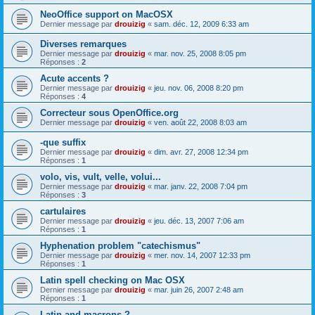
NeoOffice support on MacOSX
Dernier message par
drouizig
«
sam. déc. 12, 2009 6:33 am
Diverses remarques
Dernier message par
drouizig
«
mar. nov. 25, 2008 8:05 pm
Réponses :
2
Acute accents ?
Dernier message par
drouizig
«
jeu. nov. 06, 2008 8:20 pm
Réponses :
4
Correcteur sous OpenOffice.org
Dernier message par
drouizig
«
ven. août 22, 2008 8:03 am
-que suffix
Dernier message par
drouizig
«
dim. avr. 27, 2008 12:34 pm
Réponses :
1
volo, vis, vult, velle, volui...
Dernier message par
drouizig
«
mar. janv. 22, 2008 7:04 pm
Réponses :
3
cartulaires
Dernier message par
drouizig
«
jeu. déc. 13, 2007 7:06 am
Réponses :
1
Hyphenation problem "catechismus"
Dernier message par
drouizig
«
mer. nov. 14, 2007 12:33 pm
Réponses :
1
Latin spell checking on Mac OSX
Dernier message par
drouizig
«
mar. juin 26, 2007 2:48 am
Réponses :
1
Latin and macrons ?