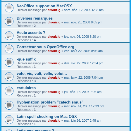
NeoOffice support on MacOSX
Dernier message par
drouizig
«
sam. déc. 12, 2009 6:33 am
Diverses remarques
Dernier message par
drouizig
«
mar. nov. 25, 2008 8:05 pm
Réponses :
2
Acute accents ?
Dernier message par
drouizig
«
jeu. nov. 06, 2008 8:20 pm
Réponses :
4
Correcteur sous OpenOffice.org
Dernier message par
drouizig
«
ven. août 22, 2008 8:03 am
-que suffix
Dernier message par
drouizig
«
dim. avr. 27, 2008 12:34 pm
Réponses :
1
volo, vis, vult, velle, volui...
Dernier message par
drouizig
«
mar. janv. 22, 2008 7:04 pm
Réponses :
3
cartulaires
Dernier message par
drouizig
«
jeu. déc. 13, 2007 7:06 am
Réponses :
1
Hyphenation problem "catechismus"
Dernier message par
drouizig
«
mer. nov. 14, 2007 12:33 pm
Réponses :
1
Latin spell checking on Mac OSX
Dernier message par
drouizig
«
mar. juin 26, 2007 2:48 am
Réponses :
1
Latin and macrons ?