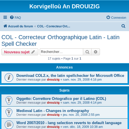
Korvigelloù An DROUIZIG
FAQ
Connexion
R
Accueil du forum
COL - Correcteur Orthographique Latin - Latin Spell Checker
e
COL - Correcteur Orthographique Latin - Latin
c
Spell Checker
h
Rechercher
Recherche avanc
Nouveau sujet
e
17 sujets • Page
1
sur
1
r
Annonces
c
h
Download COL2.x, the latin spellchecker for Microsoft Office
Dernier message par
drouizig
«
sam. nov. 29, 2008 4:16 pm
e
r
Sujets
Oggetto: Correttore Ortografico per il Latino (COL)
Dernier message par
drouizig
«
sam. nov. 29, 2008 4:14 pm
Medieval Latin - Changes in orthography
Dernier message par
drouizig
«
jeu. nov. 20, 2008 2:55 pm
Word 2007/2010 - lang selection reverts to default language
Dernier message par
drouizig
«
ven. déc. 18, 2009 10:38 am