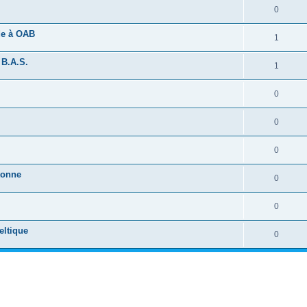
0
ide à OAB
1
 B.A.S.
1
0
0
0
tonne
0
0
eltique
0