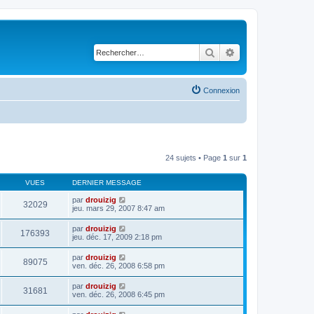
Rechercher
Recherche avancé
Connexion
24 sujets • Page
1
sur
1
VUES
DERNIER MESSAGE
par
drouizig
32029
jeu. mars 29, 2007 8:47 am
par
drouizig
176393
jeu. déc. 17, 2009 2:18 pm
par
drouizig
89075
ven. déc. 26, 2008 6:58 pm
par
drouizig
31681
ven. déc. 26, 2008 6:45 pm