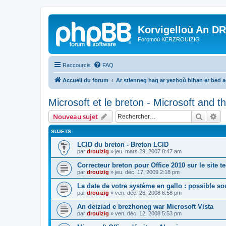
Korvigelloù An D
Foromoù KERZROUIZIG
Raccourcis
FAQ
Accueil du forum
Ar stlenneg hag ar yezhoù bihan er bed 
Microsoft et le breton - Microsoft and 
Recher
Re
Nouveau sujet
SUJETS
LCID du breton - Breton LCID
par
drouizig
»
jeu. mars 29, 2007 8:47 am
Correcteur breton pour Office 2010 sur le site 
par
drouizig
»
jeu. déc. 17, 2009 2:18 pm
La date de votre système en gallo : possible sou
par
drouizig
»
ven. déc. 26, 2008 6:58 pm
An deiziad e brezhoneg war Microsoft Vista
par
drouizig
»
ven. déc. 12, 2008 5:53 pm