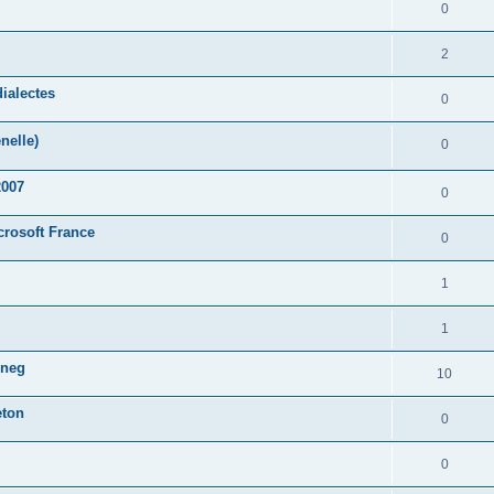
0
2
ialectes
0
nelle)
0
2007
0
crosoft France
0
1
1
oneg
10
eton
0
0