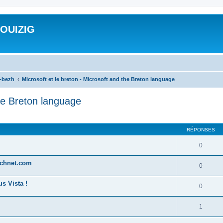
ROUIZIG
a-bezh
Microsoft et le breton - Microsoft and the Breton language
the Breton language
cher
cherche avancée
RÉPONSES
0
technet.com
0
s Vista !
0
1