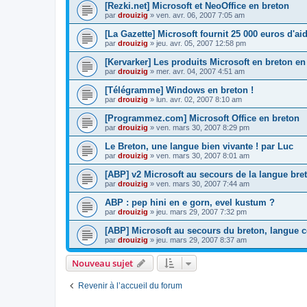
[Rezki.net] Microsoft et NeoOffice en breton
par
drouizig
»
ven. avr. 06, 2007 7:05 am
[La Gazette] Microsoft fournit 25 000 euros d'a
par
drouizig
»
jeu. avr. 05, 2007 12:58 pm
[Kervarker] Les produits Microsoft en breton en
par
drouizig
»
mer. avr. 04, 2007 4:51 am
[Télégramme] Windows en breton !
par
drouizig
»
lun. avr. 02, 2007 8:10 am
[Programmez.com] Microsoft Office en breton
par
drouizig
»
ven. mars 30, 2007 8:29 pm
Le Breton, une langue bien vivante ! par Luc
par
drouizig
»
ven. mars 30, 2007 8:01 am
[ABP] v2 Microsoft au secours de la langue bre
par
drouizig
»
ven. mars 30, 2007 7:44 am
ABP : pep hini en e gorn, evel kustum ?
par
drouizig
»
jeu. mars 29, 2007 7:32 pm
[ABP] Microsoft au secours du breton, langue c
par
drouizig
»
jeu. mars 29, 2007 8:37 am
Nouveau sujet
Revenir à l’accueil du forum