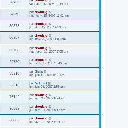
par
drouizig
30968
ven. avr. 18, 2008 12:14 pm
par
drouizig
34260
mar. janv. 15, 2008 11:02 am
par
drouizig
30373
jeu. déc. 27, 2007 4:39 pm
par
drouizig
30957
lun. nov. 26, 2007 1:06 pm
par
drouizig
30708
mar. sept. 18, 2007 7:05 pm
par
drouizig
29780
lun. sept. 17, 2007 5:43 pm
par
Giulia
33918
lun. juin 11, 2007 8:52 am
par
Malo-net
32610
lun. juin 04, 2007 1:55 pm
par
drouizig
76142
jeu. avr. 26, 2007 8:24 am
par
drouizig
30508
jeu. avr. 19, 2007 8:12 am
par
drouizig
30068
jeu. avr. 12, 2007 9:49 am