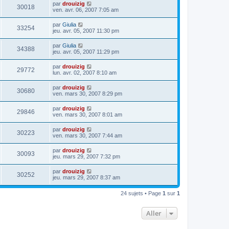
par
drouizig
30018
ven. avr. 06, 2007 7:05 am
par
Giulia
33254
jeu. avr. 05, 2007 11:30 pm
par
Giulia
34388
jeu. avr. 05, 2007 11:29 pm
par
drouizig
29772
lun. avr. 02, 2007 8:10 am
par
drouizig
30680
ven. mars 30, 2007 8:29 pm
par
drouizig
29846
ven. mars 30, 2007 8:01 am
par
drouizig
30223
ven. mars 30, 2007 7:44 am
par
drouizig
30093
jeu. mars 29, 2007 7:32 pm
par
drouizig
30252
jeu. mars 29, 2007 8:37 am
24 sujets • Page
1
sur
1
Aller