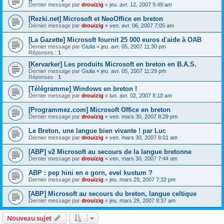
Dernier message par
drouizig
«
jeu. avr. 12, 2007 9:49 am
[Rezki.net] Microsoft et NeoOffice en breton
Dernier message par
drouizig
«
ven. avr. 06, 2007 7:05 am
[La Gazette] Microsoft fournit 25 000 euros d'aide à OAB
Dernier message par
Giulia
«
jeu. avr. 05, 2007 11:30 pm
Réponses :
1
[Kervarker] Les produits Microsoft en breton en B.A.S.
Dernier message par
Giulia
«
jeu. avr. 05, 2007 11:29 pm
Réponses :
1
[Télégramme] Windows en breton !
Dernier message par
drouizig
«
lun. avr. 02, 2007 8:10 am
[Programmez.com] Microsoft Office en breton
Dernier message par
drouizig
«
ven. mars 30, 2007 8:29 pm
Le Breton, une langue bien vivante ! par Luc
Dernier message par
drouizig
«
ven. mars 30, 2007 8:01 am
[ABP] v2 Microsoft au secours de la langue bretonne
Dernier message par
drouizig
«
ven. mars 30, 2007 7:44 am
ABP : pep hini en e gorn, evel kustum ?
Dernier message par
drouizig
«
jeu. mars 29, 2007 7:32 pm
[ABP] Microsoft au secours du breton, langue celtique
Dernier message par
drouizig
«
jeu. mars 29, 2007 8:37 am
Nouveau sujet