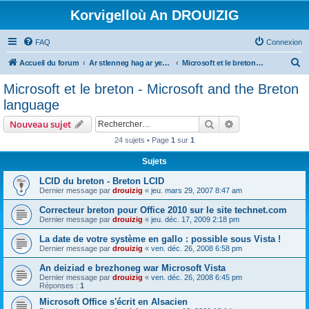
Korvigelloù An DROUIZIG
FAQ
Connexion
R
Accueil du forum
Ar stlenneg hag ar yezhoù bihan er bed a-bezh
Microsoft et le breton - Microsoft and the Breton language
e
Microsoft et le breton - Microsoft and the Breton
c
language
h
Rechercher
Recherche avanc
Nouveau sujet
e
24 sujets • Page
1
sur
1
r
Sujets
c
h
LCID du breton - Breton LCID
Dernier message par
drouizig
«
jeu. mars 29, 2007 8:47 am
e
Correcteur breton pour Office 2010 sur le site technet.com
r
Dernier message par
drouizig
«
jeu. déc. 17, 2009 2:18 pm
La date de votre système en gallo : possible sous Vista !
Dernier message par
drouizig
«
ven. déc. 26, 2008 6:58 pm
An deiziad e brezhoneg war Microsoft Vista
Dernier message par
drouizig
«
ven. déc. 26, 2008 6:45 pm
Réponses :
1
Microsoft Office s'écrit en Alsacien