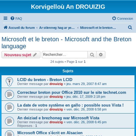
Korvigelloù An DROUIZIG
FAQ
Connexion
R
Accueil du forum
Ar stlenneg hag ar yezhoù bihan er bed a-bezh
Microsoft et le breton - Microsoft and the Breton language
e
Microsoft et le breton - Microsoft and the Breton
c
language
h
Rechercher
Recherche avanc
Nouveau sujet
e
24 sujets • Page
1
sur
1
r
Sujets
c
h
LCID du breton - Breton LCID
Dernier message par
drouizig
«
jeu. mars 29, 2007 8:47 am
e
Correcteur breton pour Office 2010 sur le site technet.com
r
Dernier message par
drouizig
«
jeu. déc. 17, 2009 2:18 pm
La date de votre système en gallo : possible sous Vista !
Dernier message par
drouizig
«
ven. déc. 26, 2008 6:58 pm
An deiziad e brezhoneg war Microsoft Vista
Dernier message par
drouizig
«
ven. déc. 26, 2008 6:45 pm
Réponses :
1
Microsoft Office s'écrit en Alsacien