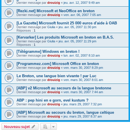
Dernier message par
drouizig
«
jeu. avr. 12, 2007 9:49 am
[Rezki.net] Microsoft et NeoOffice en breton
Dernier message par
drouizig
«
ven. avr. 06, 2007 7:05 am
[La Gazette] Microsoft fournit 25 000 euros d'aide à OAB
Dernier message par
Giulia
«
jeu. avr. 05, 2007 11:30 pm
Réponses :
1
[Kervarker] Les produits Microsoft en breton en B.A.S.
Dernier message par
Giulia
«
jeu. avr. 05, 2007 11:29 pm
Réponses :
1
[Télégramme] Windows en breton !
Dernier message par
drouizig
«
lun. avr. 02, 2007 8:10 am
[Programmez.com] Microsoft Office en breton
Dernier message par
drouizig
«
ven. mars 30, 2007 8:29 pm
Le Breton, une langue bien vivante ! par Luc
Dernier message par
drouizig
«
ven. mars 30, 2007 8:01 am
[ABP] v2 Microsoft au secours de la langue bretonne
Dernier message par
drouizig
«
ven. mars 30, 2007 7:44 am
ABP : pep hini en e gorn, evel kustum ?
Dernier message par
drouizig
«
jeu. mars 29, 2007 7:32 pm
[ABP] Microsoft au secours du breton, langue celtique
Dernier message par
drouizig
«
jeu. mars 29, 2007 8:37 am
Nouveau sujet