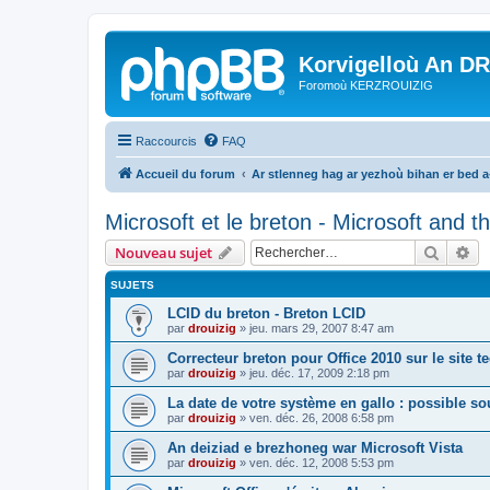
Korvigelloù An D
Foromoù KERZROUIZIG
Raccourcis
FAQ
Accueil du forum
Ar stlenneg hag ar yezhoù bihan er bed 
Microsoft et le breton - Microsoft and 
Recher
Re
Nouveau sujet
SUJETS
LCID du breton - Breton LCID
par
drouizig
»
jeu. mars 29, 2007 8:47 am
Correcteur breton pour Office 2010 sur le site 
par
drouizig
»
jeu. déc. 17, 2009 2:18 pm
La date de votre système en gallo : possible sou
par
drouizig
»
ven. déc. 26, 2008 6:58 pm
An deiziad e brezhoneg war Microsoft Vista
par
drouizig
»
ven. déc. 12, 2008 5:53 pm