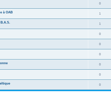
0
ide à OAB
1
 B.A.S.
1
0
0
0
tonne
0
0
eltique
0