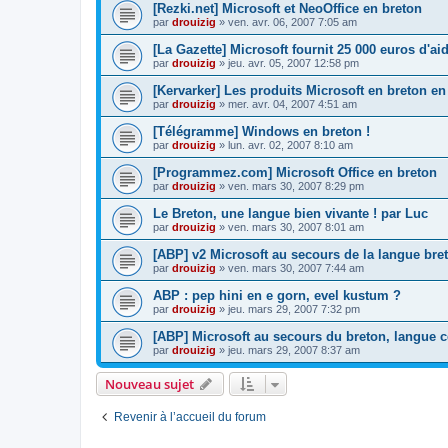
[Rezki.net] Microsoft et NeoOffice en breton
par
drouizig
»
ven. avr. 06, 2007 7:05 am
[La Gazette] Microsoft fournit 25 000 euros d'a
par
drouizig
»
jeu. avr. 05, 2007 12:58 pm
[Kervarker] Les produits Microsoft en breton en
par
drouizig
»
mer. avr. 04, 2007 4:51 am
[Télégramme] Windows en breton !
par
drouizig
»
lun. avr. 02, 2007 8:10 am
[Programmez.com] Microsoft Office en breton
par
drouizig
»
ven. mars 30, 2007 8:29 pm
Le Breton, une langue bien vivante ! par Luc
par
drouizig
»
ven. mars 30, 2007 8:01 am
[ABP] v2 Microsoft au secours de la langue bre
par
drouizig
»
ven. mars 30, 2007 7:44 am
ABP : pep hini en e gorn, evel kustum ?
par
drouizig
»
jeu. mars 29, 2007 7:32 pm
[ABP] Microsoft au secours du breton, langue c
par
drouizig
»
jeu. mars 29, 2007 8:37 am
Nouveau sujet
Revenir à l’accueil du forum