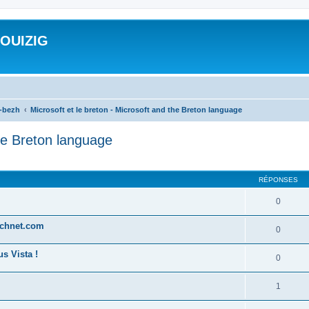
ROUIZIG
a-bezh
Microsoft et le breton - Microsoft and the Breton language
the Breton language
cher
cherche avancée
RÉPONSES
0
technet.com
0
s Vista !
0
1