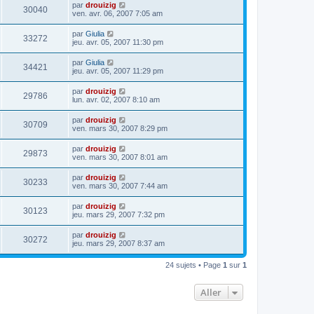
par
drouizig
30040
ven. avr. 06, 2007 7:05 am
par
Giulia
33272
jeu. avr. 05, 2007 11:30 pm
par
Giulia
34421
jeu. avr. 05, 2007 11:29 pm
par
drouizig
29786
lun. avr. 02, 2007 8:10 am
par
drouizig
30709
ven. mars 30, 2007 8:29 pm
par
drouizig
29873
ven. mars 30, 2007 8:01 am
par
drouizig
30233
ven. mars 30, 2007 7:44 am
par
drouizig
30123
jeu. mars 29, 2007 7:32 pm
par
drouizig
30272
jeu. mars 29, 2007 8:37 am
24 sujets • Page
1
sur
1
Aller