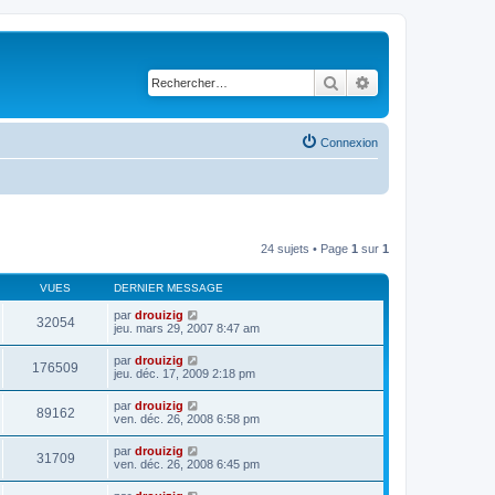
Rechercher
Recherche avancé
Connexion
24 sujets • Page
1
sur
1
VUES
DERNIER MESSAGE
par
drouizig
32054
jeu. mars 29, 2007 8:47 am
par
drouizig
176509
jeu. déc. 17, 2009 2:18 pm
par
drouizig
89162
ven. déc. 26, 2008 6:58 pm
par
drouizig
31709
ven. déc. 26, 2008 6:45 pm