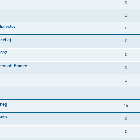
0
2
ialectes
0
nelle)
0
2007
0
crosoft France
0
1
1
oneg
10
eton
0
0