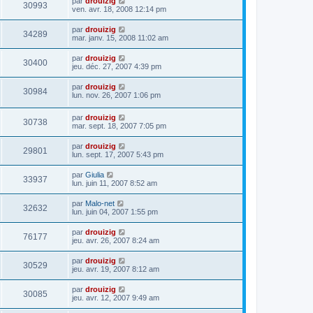
par
drouizig
30993
ven. avr. 18, 2008 12:14 pm
par
drouizig
34289
mar. janv. 15, 2008 11:02 am
par
drouizig
30400
jeu. déc. 27, 2007 4:39 pm
par
drouizig
30984
lun. nov. 26, 2007 1:06 pm
par
drouizig
30738
mar. sept. 18, 2007 7:05 pm
par
drouizig
29801
lun. sept. 17, 2007 5:43 pm
par
Giulia
33937
lun. juin 11, 2007 8:52 am
par
Malo-net
32632
lun. juin 04, 2007 1:55 pm
par
drouizig
76177
jeu. avr. 26, 2007 8:24 am
par
drouizig
30529
jeu. avr. 19, 2007 8:12 am
par
drouizig
30085
jeu. avr. 12, 2007 9:49 am