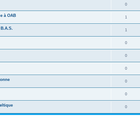
0
ide à OAB
1
 B.A.S.
1
0
0
0
tonne
0
0
eltique
0