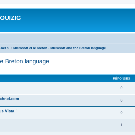
ROUIZIG
a-bezh
Microsoft et le breton - Microsoft and the Breton language
the Breton language
cher
cherche avancée
RÉPONSES
0
technet.com
0
s Vista !
0
1