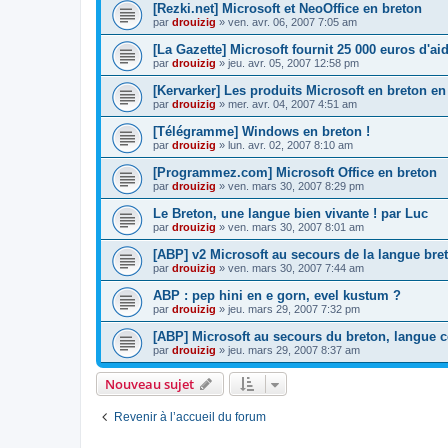
[Rezki.net] Microsoft et NeoOffice en breton
par
drouizig
»
ven. avr. 06, 2007 7:05 am
[La Gazette] Microsoft fournit 25 000 euros d'a
par
drouizig
»
jeu. avr. 05, 2007 12:58 pm
[Kervarker] Les produits Microsoft en breton en
par
drouizig
»
mer. avr. 04, 2007 4:51 am
[Télégramme] Windows en breton !
par
drouizig
»
lun. avr. 02, 2007 8:10 am
[Programmez.com] Microsoft Office en breton
par
drouizig
»
ven. mars 30, 2007 8:29 pm
Le Breton, une langue bien vivante ! par Luc
par
drouizig
»
ven. mars 30, 2007 8:01 am
[ABP] v2 Microsoft au secours de la langue bre
par
drouizig
»
ven. mars 30, 2007 7:44 am
ABP : pep hini en e gorn, evel kustum ?
par
drouizig
»
jeu. mars 29, 2007 7:32 pm
[ABP] Microsoft au secours du breton, langue c
par
drouizig
»
jeu. mars 29, 2007 8:37 am
Nouveau sujet
Revenir à l’accueil du forum