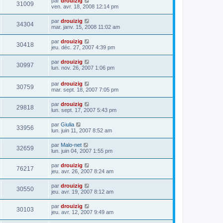
par
drouizig
31009
ven. avr. 18, 2008 12:14 pm
par
drouizig
34304
mar. janv. 15, 2008 11:02 am
par
drouizig
30418
jeu. déc. 27, 2007 4:39 pm
par
drouizig
30997
lun. nov. 26, 2007 1:06 pm
par
drouizig
30759
mar. sept. 18, 2007 7:05 pm
par
drouizig
29818
lun. sept. 17, 2007 5:43 pm
par
Giulia
33956
lun. juin 11, 2007 8:52 am
par
Malo-net
32659
lun. juin 04, 2007 1:55 pm
par
drouizig
76217
jeu. avr. 26, 2007 8:24 am
par
drouizig
30550
jeu. avr. 19, 2007 8:12 am
par
drouizig
30103
jeu. avr. 12, 2007 9:49 am