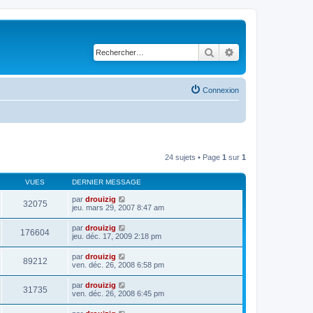
Rechercher
Recherche avancé
Connexion
24 sujets • Page
1
sur
1
VUES
DERNIER MESSAGE
par
drouizig
32075
jeu. mars 29, 2007 8:47 am
par
drouizig
176604
jeu. déc. 17, 2009 2:18 pm
par
drouizig
89212
ven. déc. 26, 2008 6:58 pm
par
drouizig
31735
ven. déc. 26, 2008 6:45 pm