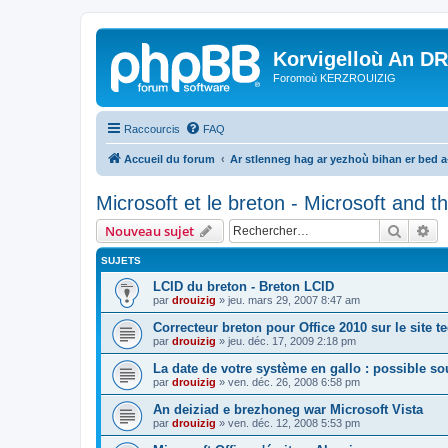
Korvigelloù An D
Foromoù KERZROUIZIG
Raccourcis
FAQ
Accueil du forum
Ar stlenneg hag ar yezhoù bihan er bed 
Microsoft et le breton - Microsoft and 
Recher
Re
Nouveau sujet
SUJETS
LCID du breton - Breton LCID
par
drouizig
»
jeu. mars 29, 2007 8:47 am
Correcteur breton pour Office 2010 sur le site 
par
drouizig
»
jeu. déc. 17, 2009 2:18 pm
La date de votre système en gallo : possible sou
par
drouizig
»
ven. déc. 26, 2008 6:58 pm
An deiziad e brezhoneg war Microsoft Vista
par
drouizig
»
ven. déc. 12, 2008 5:53 pm