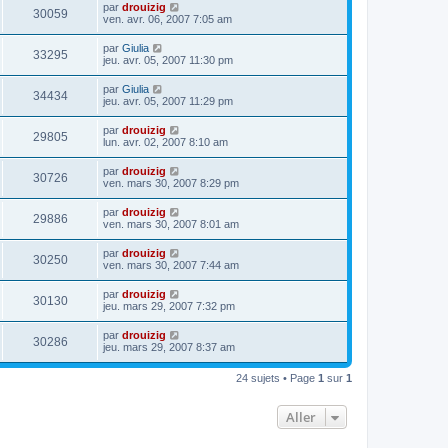
par
drouizig
30059
ven. avr. 06, 2007 7:05 am
par
Giulia
33295
jeu. avr. 05, 2007 11:30 pm
par
Giulia
34434
jeu. avr. 05, 2007 11:29 pm
par
drouizig
29805
lun. avr. 02, 2007 8:10 am
par
drouizig
30726
ven. mars 30, 2007 8:29 pm
par
drouizig
29886
ven. mars 30, 2007 8:01 am
par
drouizig
30250
ven. mars 30, 2007 7:44 am
par
drouizig
30130
jeu. mars 29, 2007 7:32 pm
par
drouizig
30286
jeu. mars 29, 2007 8:37 am
24 sujets • Page
1
sur
1
Aller