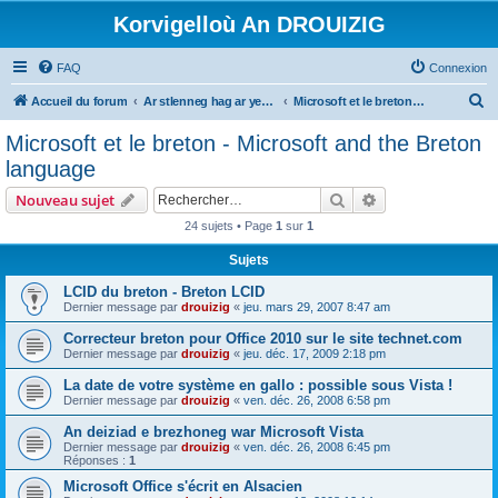
Korvigelloù An DROUIZIG
FAQ
Connexion
R
Accueil du forum
Ar stlenneg hag ar yezhoù bihan er bed a-bezh
Microsoft et le breton - Microsoft and the Breton language
e
Microsoft et le breton - Microsoft and the Breton
c
language
h
Rechercher
Recherche avanc
Nouveau sujet
e
24 sujets • Page
1
sur
1
r
Sujets
c
h
LCID du breton - Breton LCID
Dernier message par
drouizig
«
jeu. mars 29, 2007 8:47 am
e
Correcteur breton pour Office 2010 sur le site technet.com
r
Dernier message par
drouizig
«
jeu. déc. 17, 2009 2:18 pm
La date de votre système en gallo : possible sous Vista !
Dernier message par
drouizig
«
ven. déc. 26, 2008 6:58 pm
An deiziad e brezhoneg war Microsoft Vista
Dernier message par
drouizig
«
ven. déc. 26, 2008 6:45 pm
Réponses :
1
Microsoft Office s'écrit en Alsacien