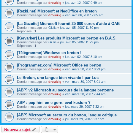
Dernier message par
drouizig
«
jeu. avr. 12, 2007 9:49 am
[Rezki.net] Microsoft et NeoOffice en breton
Dernier message par
drouizig
«
ven. avr. 06, 2007 7:05 am
[La Gazette] Microsoft fournit 25 000 euros d'aide à OAB
Dernier message par
Giulia
«
jeu. avr. 05, 2007 11:30 pm
Réponses :
1
[Kervarker] Les produits Microsoft en breton en B.A.S.
Dernier message par
Giulia
«
jeu. avr. 05, 2007 11:29 pm
Réponses :
1
[Télégramme] Windows en breton !
Dernier message par
drouizig
«
lun. avr. 02, 2007 8:10 am
[Programmez.com] Microsoft Office en breton
Dernier message par
drouizig
«
ven. mars 30, 2007 8:29 pm
Le Breton, une langue bien vivante ! par Luc
Dernier message par
drouizig
«
ven. mars 30, 2007 8:01 am
[ABP] v2 Microsoft au secours de la langue bretonne
Dernier message par
drouizig
«
ven. mars 30, 2007 7:44 am
ABP : pep hini en e gorn, evel kustum ?
Dernier message par
drouizig
«
jeu. mars 29, 2007 7:32 pm
[ABP] Microsoft au secours du breton, langue celtique
Dernier message par
drouizig
«
jeu. mars 29, 2007 8:37 am
Nouveau sujet