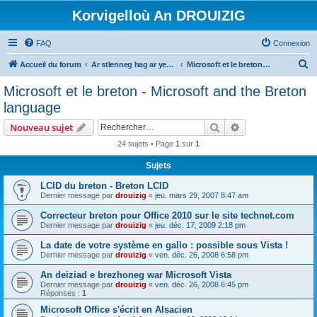
Korvigelloù An DROUIZIG
FAQ
Connexion
R
Accueil du forum
Ar stlenneg hag ar yezhoù bihan er bed a-bezh
Microsoft et le breton - Microsoft and the Breton language
e
Microsoft et le breton - Microsoft and the Breton
c
language
h
Rechercher
Recherche avanc
Nouveau sujet
e
24 sujets • Page
1
sur
1
r
Sujets
c
h
LCID du breton - Breton LCID
Dernier message par
drouizig
«
jeu. mars 29, 2007 8:47 am
e
Correcteur breton pour Office 2010 sur le site technet.com
r
Dernier message par
drouizig
«
jeu. déc. 17, 2009 2:18 pm
La date de votre système en gallo : possible sous Vista !
Dernier message par
drouizig
«
ven. déc. 26, 2008 6:58 pm
An deiziad e brezhoneg war Microsoft Vista
Dernier message par
drouizig
«
ven. déc. 26, 2008 6:45 pm
Réponses :
1
Microsoft Office s'écrit en Alsacien