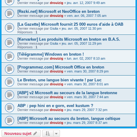
Dernier message par
drouizig
«
jeu. avr. 12, 2007 9:49 am
[Rezki.net] Microsoft et NeoOffice en breton
Dernier message par
drouizig
«
ven. avr. 06, 2007 7:05 am
[La Gazette] Microsoft fournit 25 000 euros d'aide à OAB
Dernier message par
Giulia
«
jeu. avr. 05, 2007 11:30 pm
Réponses :
1
[Kervarker] Les produits Microsoft en breton en B.A.S.
Dernier message par
Giulia
«
jeu. avr. 05, 2007 11:29 pm
Réponses :
1
[Télégramme] Windows en breton !
Dernier message par
drouizig
«
lun. avr. 02, 2007 8:10 am
[Programmez.com] Microsoft Office en breton
Dernier message par
drouizig
«
ven. mars 30, 2007 8:29 pm
Le Breton, une langue bien vivante ! par Luc
Dernier message par
drouizig
«
ven. mars 30, 2007 8:01 am
[ABP] v2 Microsoft au secours de la langue bretonne
Dernier message par
drouizig
«
ven. mars 30, 2007 7:44 am
ABP : pep hini en e gorn, evel kustum ?
Dernier message par
drouizig
«
jeu. mars 29, 2007 7:32 pm
[ABP] Microsoft au secours du breton, langue celtique
Dernier message par
drouizig
«
jeu. mars 29, 2007 8:37 am
Nouveau sujet