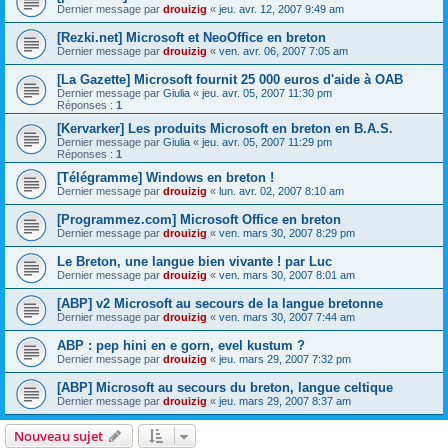
Dernier message par
drouizig
«
jeu. avr. 12, 2007 9:49 am
[Rezki.net] Microsoft et NeoOffice en breton
Dernier message par
drouizig
«
ven. avr. 06, 2007 7:05 am
[La Gazette] Microsoft fournit 25 000 euros d'aide à OAB
Dernier message par
Giulia
«
jeu. avr. 05, 2007 11:30 pm
Réponses :
1
[Kervarker] Les produits Microsoft en breton en B.A.S.
Dernier message par
Giulia
«
jeu. avr. 05, 2007 11:29 pm
Réponses :
1
[Télégramme] Windows en breton !
Dernier message par
drouizig
«
lun. avr. 02, 2007 8:10 am
[Programmez.com] Microsoft Office en breton
Dernier message par
drouizig
«
ven. mars 30, 2007 8:29 pm
Le Breton, une langue bien vivante ! par Luc
Dernier message par
drouizig
«
ven. mars 30, 2007 8:01 am
[ABP] v2 Microsoft au secours de la langue bretonne
Dernier message par
drouizig
«
ven. mars 30, 2007 7:44 am
ABP : pep hini en e gorn, evel kustum ?
Dernier message par
drouizig
«
jeu. mars 29, 2007 7:32 pm
[ABP] Microsoft au secours du breton, langue celtique
Dernier message par
drouizig
«
jeu. mars 29, 2007 8:37 am
Nouveau sujet