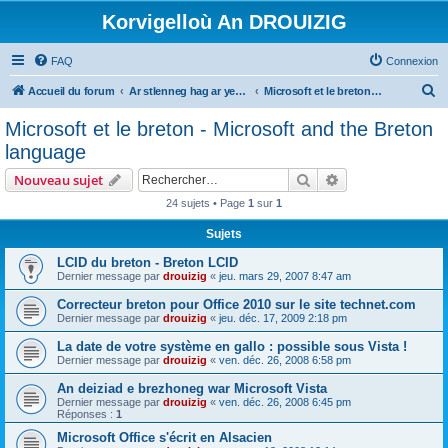
Korvigelloù An DROUIZIG
FAQ
Connexion
R
Accueil du forum
Ar stlenneg hag ar yezhoù bihan er bed a-bezh
Microsoft et le breton - Microsoft and the Breton language
e
Microsoft et le breton - Microsoft and the Breton
c
language
h
Rechercher
Recherche avanc
Nouveau sujet
e
24 sujets • Page
1
sur
1
r
Sujets
c
h
LCID du breton - Breton LCID
Dernier message par
drouizig
«
jeu. mars 29, 2007 8:47 am
e
Correcteur breton pour Office 2010 sur le site technet.com
r
Dernier message par
drouizig
«
jeu. déc. 17, 2009 2:18 pm
La date de votre système en gallo : possible sous Vista !
Dernier message par
drouizig
«
ven. déc. 26, 2008 6:58 pm
An deiziad e brezhoneg war Microsoft Vista
Dernier message par
drouizig
«
ven. déc. 26, 2008 6:45 pm
Réponses :
1
Microsoft Office s'écrit en Alsacien