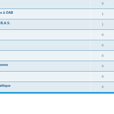
0
ide à OAB
1
 B.A.S.
1
0
0
0
tonne
0
0
eltique
0