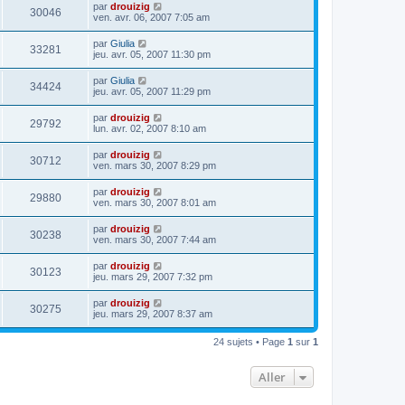
par
drouizig
30046
ven. avr. 06, 2007 7:05 am
par
Giulia
33281
jeu. avr. 05, 2007 11:30 pm
par
Giulia
34424
jeu. avr. 05, 2007 11:29 pm
par
drouizig
29792
lun. avr. 02, 2007 8:10 am
par
drouizig
30712
ven. mars 30, 2007 8:29 pm
par
drouizig
29880
ven. mars 30, 2007 8:01 am
par
drouizig
30238
ven. mars 30, 2007 7:44 am
par
drouizig
30123
jeu. mars 29, 2007 7:32 pm
par
drouizig
30275
jeu. mars 29, 2007 8:37 am
24 sujets • Page
1
sur
1
Aller