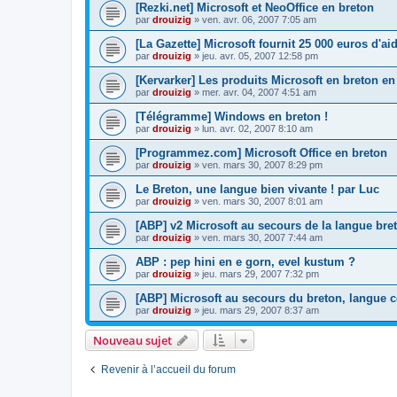
[Rezki.net] Microsoft et NeoOffice en breton
par
drouizig
»
ven. avr. 06, 2007 7:05 am
[La Gazette] Microsoft fournit 25 000 euros d'a
par
drouizig
»
jeu. avr. 05, 2007 12:58 pm
[Kervarker] Les produits Microsoft en breton en
par
drouizig
»
mer. avr. 04, 2007 4:51 am
[Télégramme] Windows en breton !
par
drouizig
»
lun. avr. 02, 2007 8:10 am
[Programmez.com] Microsoft Office en breton
par
drouizig
»
ven. mars 30, 2007 8:29 pm
Le Breton, une langue bien vivante ! par Luc
par
drouizig
»
ven. mars 30, 2007 8:01 am
[ABP] v2 Microsoft au secours de la langue bre
par
drouizig
»
ven. mars 30, 2007 7:44 am
ABP : pep hini en e gorn, evel kustum ?
par
drouizig
»
jeu. mars 29, 2007 7:32 pm
[ABP] Microsoft au secours du breton, langue c
par
drouizig
»
jeu. mars 29, 2007 8:37 am
Nouveau sujet
Revenir à l’accueil du forum