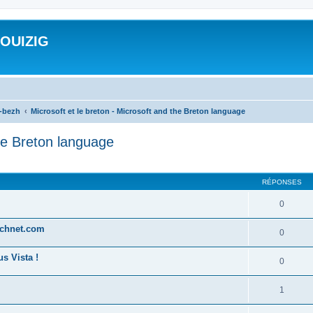
ROUIZIG
a-bezh
Microsoft et le breton - Microsoft and the Breton language
the Breton language
cher
cherche avancée
RÉPONSES
0
technet.com
0
s Vista !
0
1