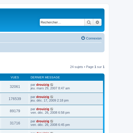
Rechercher
Recherche avancé
Connexion
24 sujets • Page
1
sur
1
VUES
DERNIER MESSAGE
par
drouizig
32061
jeu. mars 29, 2007 8:47 am
par
drouizig
176539
jeu. déc. 17, 2009 2:18 pm
par
drouizig
89179
ven. déc. 26, 2008 6:58 pm
par
drouizig
31716
ven. déc. 26, 2008 6:45 pm