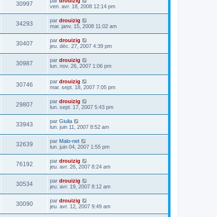
par
drouizig
30997
ven. avr. 18, 2008 12:14 pm
par
drouizig
34293
mar. janv. 15, 2008 11:02 am
par
drouizig
30407
jeu. déc. 27, 2007 4:39 pm
par
drouizig
30987
lun. nov. 26, 2007 1:06 pm
par
drouizig
30746
mar. sept. 18, 2007 7:05 pm
par
drouizig
29807
lun. sept. 17, 2007 5:43 pm
par
Giulia
33943
lun. juin 11, 2007 8:52 am
par
Malo-net
32639
lun. juin 04, 2007 1:55 pm
par
drouizig
76192
jeu. avr. 26, 2007 8:24 am
par
drouizig
30534
jeu. avr. 19, 2007 8:12 am
par
drouizig
30090
jeu. avr. 12, 2007 9:49 am