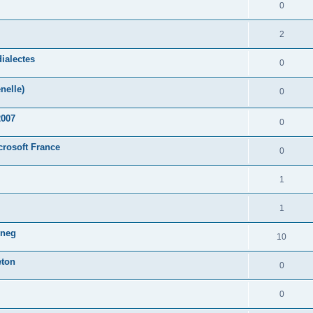
0
2
ialectes
0
nelle)
0
2007
0
crosoft France
0
1
1
oneg
10
eton
0
0