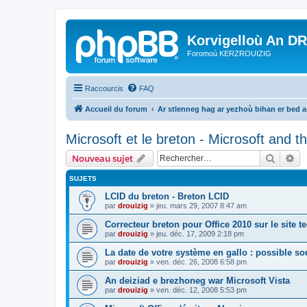
Korvigelloù An D
Foromoù KERZROUIZIG
Raccourcis
FAQ
Accueil du forum
Ar stlenneg hag ar yezhoù bihan er bed 
Microsoft et le breton - Microsoft and 
Recher
Re
Nouveau sujet
SUJETS
LCID du breton - Breton LCID
par
drouizig
»
jeu. mars 29, 2007 8:47 am
Correcteur breton pour Office 2010 sur le site 
par
drouizig
»
jeu. déc. 17, 2009 2:18 pm
La date de votre système en gallo : possible sou
par
drouizig
»
ven. déc. 26, 2008 6:58 pm
An deiziad e brezhoneg war Microsoft Vista
par
drouizig
»
ven. déc. 12, 2008 5:53 pm