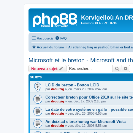
Korvigelloù An D
Foromoù KERZROUIZIG
Raccourcis
FAQ
Accueil du forum
Ar stlenneg hag ar yezhoù bihan er bed 
Microsoft et le breton - Microsoft and 
Recher
Re
Nouveau sujet
SUJETS
LCID du breton - Breton LCID
par
drouizig
»
jeu. mars 29, 2007 8:47 am
Correcteur breton pour Office 2010 sur le site 
par
drouizig
»
jeu. déc. 17, 2009 2:18 pm
La date de votre système en gallo : possible sou
par
drouizig
»
ven. déc. 26, 2008 6:58 pm
An deiziad e brezhoneg war Microsoft Vista
par
drouizig
»
ven. déc. 12, 2008 5:53 pm