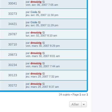
par
drouizig
30041
ven. avr. 06, 2007 7:05 am
par
Giulia
33273
jeu. avr. 05, 2007 11:30 pm
par
Giulia
34421
jeu. avr. 05, 2007 11:29 pm
par
drouizig
29787
lun. avr. 02, 2007 8:10 am
par
drouizig
30710
ven. mars 30, 2007 8:29 pm
par
drouizig
29873
ven. mars 30, 2007 8:01 am
par
drouizig
30234
ven. mars 30, 2007 7:44 am
par
drouizig
30123
jeu. mars 29, 2007 7:32 pm
par
drouizig
30272
jeu. mars 29, 2007 8:37 am
24 sujets • Page
1
sur
1
Aller