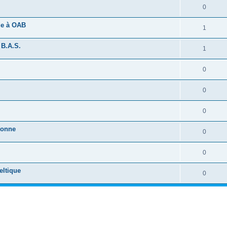
0
ide à OAB
1
 B.A.S.
1
0
0
0
tonne
0
0
eltique
0