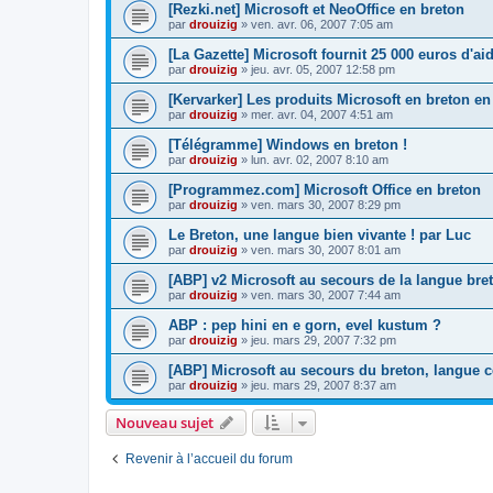
[Rezki.net] Microsoft et NeoOffice en breton
par
drouizig
»
ven. avr. 06, 2007 7:05 am
[La Gazette] Microsoft fournit 25 000 euros d'a
par
drouizig
»
jeu. avr. 05, 2007 12:58 pm
[Kervarker] Les produits Microsoft en breton en
par
drouizig
»
mer. avr. 04, 2007 4:51 am
[Télégramme] Windows en breton !
par
drouizig
»
lun. avr. 02, 2007 8:10 am
[Programmez.com] Microsoft Office en breton
par
drouizig
»
ven. mars 30, 2007 8:29 pm
Le Breton, une langue bien vivante ! par Luc
par
drouizig
»
ven. mars 30, 2007 8:01 am
[ABP] v2 Microsoft au secours de la langue bre
par
drouizig
»
ven. mars 30, 2007 7:44 am
ABP : pep hini en e gorn, evel kustum ?
par
drouizig
»
jeu. mars 29, 2007 7:32 pm
[ABP] Microsoft au secours du breton, langue c
par
drouizig
»
jeu. mars 29, 2007 8:37 am
Nouveau sujet
Revenir à l’accueil du forum