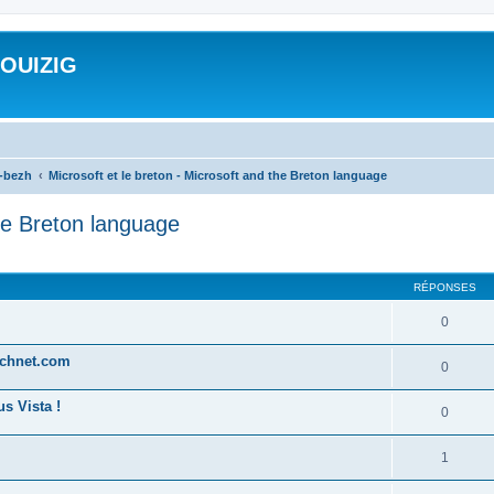
ROUIZIG
a-bezh
Microsoft et le breton - Microsoft and the Breton language
the Breton language
cher
cherche avancée
RÉPONSES
0
technet.com
0
s Vista !
0
1