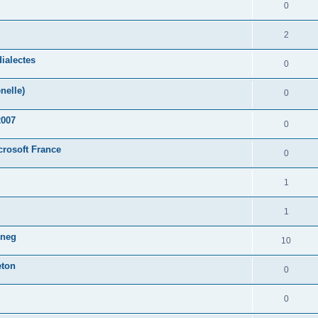
0
2
ialectes
0
nelle)
0
2007
0
crosoft France
0
1
1
oneg
10
eton
0
0