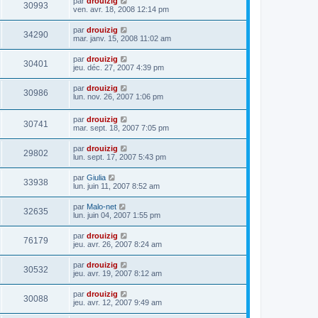
par
drouizig
30993
ven. avr. 18, 2008 12:14 pm
par
drouizig
34290
mar. janv. 15, 2008 11:02 am
par
drouizig
30401
jeu. déc. 27, 2007 4:39 pm
par
drouizig
30986
lun. nov. 26, 2007 1:06 pm
par
drouizig
30741
mar. sept. 18, 2007 7:05 pm
par
drouizig
29802
lun. sept. 17, 2007 5:43 pm
par
Giulia
33938
lun. juin 11, 2007 8:52 am
par
Malo-net
32635
lun. juin 04, 2007 1:55 pm
par
drouizig
76179
jeu. avr. 26, 2007 8:24 am
par
drouizig
30532
jeu. avr. 19, 2007 8:12 am
par
drouizig
30088
jeu. avr. 12, 2007 9:49 am