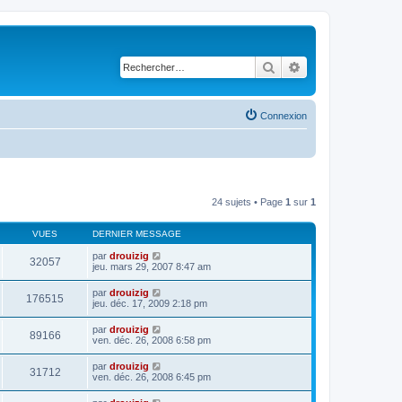
Rechercher
Recherche avancé
Connexion
24 sujets • Page
1
sur
1
VUES
DERNIER MESSAGE
par
drouizig
32057
jeu. mars 29, 2007 8:47 am
par
drouizig
176515
jeu. déc. 17, 2009 2:18 pm
par
drouizig
89166
ven. déc. 26, 2008 6:58 pm
par
drouizig
31712
ven. déc. 26, 2008 6:45 pm