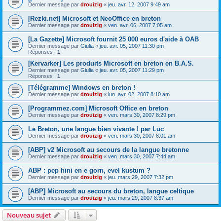
Dernier message par
drouizig
«
jeu. avr. 12, 2007 9:49 am
[Rezki.net] Microsoft et NeoOffice en breton
Dernier message par
drouizig
«
ven. avr. 06, 2007 7:05 am
[La Gazette] Microsoft fournit 25 000 euros d'aide à OAB
Dernier message par
Giulia
«
jeu. avr. 05, 2007 11:30 pm
Réponses :
1
[Kervarker] Les produits Microsoft en breton en B.A.S.
Dernier message par
Giulia
«
jeu. avr. 05, 2007 11:29 pm
Réponses :
1
[Télégramme] Windows en breton !
Dernier message par
drouizig
«
lun. avr. 02, 2007 8:10 am
[Programmez.com] Microsoft Office en breton
Dernier message par
drouizig
«
ven. mars 30, 2007 8:29 pm
Le Breton, une langue bien vivante ! par Luc
Dernier message par
drouizig
«
ven. mars 30, 2007 8:01 am
[ABP] v2 Microsoft au secours de la langue bretonne
Dernier message par
drouizig
«
ven. mars 30, 2007 7:44 am
ABP : pep hini en e gorn, evel kustum ?
Dernier message par
drouizig
«
jeu. mars 29, 2007 7:32 pm
[ABP] Microsoft au secours du breton, langue celtique
Dernier message par
drouizig
«
jeu. mars 29, 2007 8:37 am
Nouveau sujet