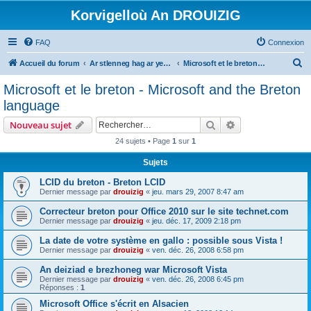
Korvigelloù An DROUIZIG
FAQ
Connexion
R
Accueil du forum
Ar stlenneg hag ar yezhoù bihan er bed a-bezh
Microsoft et le breton - Microsoft and the Breton language
e
Microsoft et le breton - Microsoft and the Breton
c
language
h
Rechercher
Recherche avanc
Nouveau sujet
e
24 sujets • Page
1
sur
1
r
Sujets
c
h
LCID du breton - Breton LCID
Dernier message par
drouizig
«
jeu. mars 29, 2007 8:47 am
e
Correcteur breton pour Office 2010 sur le site technet.com
r
Dernier message par
drouizig
«
jeu. déc. 17, 2009 2:18 pm
La date de votre système en gallo : possible sous Vista !
Dernier message par
drouizig
«
ven. déc. 26, 2008 6:58 pm
An deiziad e brezhoneg war Microsoft Vista
Dernier message par
drouizig
«
ven. déc. 26, 2008 6:45 pm
Réponses :
1
Microsoft Office s'écrit en Alsacien