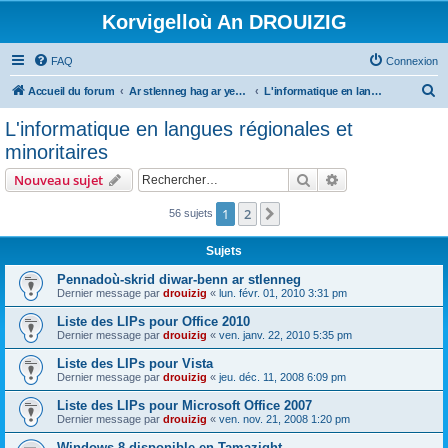
Korvigelloù An DROUIZIG
FAQ
Connexion
R
Accueil du forum
Ar stlenneg hag ar yezhoù bihan er bed a-bezh
L'informatique en langues régionales et minoritaires
e
L'informatique en langues régionales et
c
minoritaires
h
Rechercher
Recherche avanc
Nouveau sujet
e
r
1
2
Suivant
56 sujets
c
Sujets
h
Pennadoù-skrid diwar-benn ar stlenneg
e
Dernier message par
drouizig
«
lun. févr. 01, 2010 3:31 pm
r
Liste des LIPs pour Office 2010
Dernier message par
drouizig
«
ven. janv. 22, 2010 5:35 pm
Liste des LIPs pour Vista
Dernier message par
drouizig
«
jeu. déc. 11, 2008 6:09 pm
Liste des LIPs pour Microsoft Office 2007
Dernier message par
drouizig
«
ven. nov. 21, 2008 1:20 pm
Windows 8 disponible en Tamazight