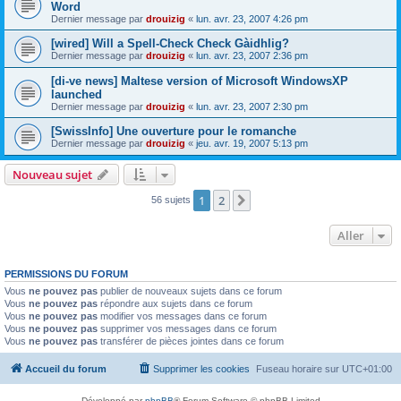
Word
Dernier message par
drouizig
«
lun. avr. 23, 2007 4:26 pm
[wired] Will a Spell-Check Check Gàidhlig?
Dernier message par
drouizig
«
lun. avr. 23, 2007 2:36 pm
[di-ve news] Maltese version of Microsoft WindowsXP
launched
Dernier message par
drouizig
«
lun. avr. 23, 2007 2:30 pm
[SwissInfo] Une ouverture pour le romanche
Dernier message par
drouizig
«
jeu. avr. 19, 2007 5:13 pm
Nouveau sujet
1
2
Suivant
56 sujets
Aller
PERMISSIONS DU FORUM
Vous
ne pouvez pas
publier de nouveaux sujets dans ce forum
Vous
ne pouvez pas
répondre aux sujets dans ce forum
Vous
ne pouvez pas
modifier vos messages dans ce forum
Vous
ne pouvez pas
supprimer vos messages dans ce forum
Vous
ne pouvez pas
transférer de pièces jointes dans ce forum
Accueil du forum
Supprimer les cookies
Fuseau horaire sur
UTC+01:00
Développé par
phpBB
® Forum Software © phpBB Limited