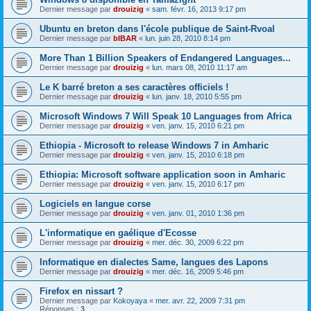
Dernier message par
drouizig
«
sam. févr. 16, 2013 9:17 pm
Ubuntu en breton dans l'école publique de Saint-Rvoal
Dernier message par
bIBAR
«
lun. juin 28, 2010 8:14 pm
More Than 1 Billion Speakers of Endangered Languages...
Dernier message par
drouizig
«
lun. mars 08, 2010 11:17 am
Le K barré breton a ses caractères officiels !
Dernier message par
drouizig
«
lun. janv. 18, 2010 5:55 pm
Microsoft Windows 7 Will Speak 10 Languages from Africa
Dernier message par
drouizig
«
ven. janv. 15, 2010 6:21 pm
Ethiopia - Microsoft to release Windows 7 in Amharic
Dernier message par
drouizig
«
ven. janv. 15, 2010 6:18 pm
Ethiopia: Microsoft software application soon in Amharic
Dernier message par
drouizig
«
ven. janv. 15, 2010 6:17 pm
Logiciels en langue corse
Dernier message par
drouizig
«
ven. janv. 01, 2010 1:36 pm
L'informatique en gaélique d'Ecosse
Dernier message par
drouizig
«
mer. déc. 30, 2009 6:22 pm
Informatique en dialectes Same, langues des Lapons
Dernier message par
drouizig
«
mer. déc. 16, 2009 5:46 pm
Firefox en nissart ?
Dernier message par
Kokoyaya
«
mer. avr. 22, 2009 7:31 pm
Réponses :
3