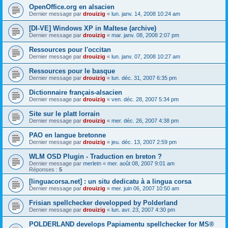
OpenOffice.org en alsacien
Dernier message par
drouizig
«
lun. janv. 14, 2008 10:24 am
[DI-VE] Windows XP in Maltese (archive)
Dernier message par
drouizig
«
mar. janv. 08, 2008 2:07 pm
Ressources pour l'occitan
Dernier message par
drouizig
«
lun. janv. 07, 2008 10:27 am
Ressources pour le basque
Dernier message par
drouizig
«
lun. déc. 31, 2007 6:35 pm
Dictionnaire français-alsacien
Dernier message par
drouizig
«
ven. déc. 28, 2007 5:34 pm
Site sur le platt lorrain
Dernier message par
drouizig
«
mer. déc. 26, 2007 4:38 pm
PAO en langue bretonne
Dernier message par
drouizig
«
jeu. déc. 13, 2007 2:59 pm
WLM OSD Plugin - Traduction en breton ?
Dernier message par
merletn
«
mer. août 08, 2007 9:01 am
Réponses :
5
[linguacorsa.net] : un situ dedicatu à a lingua corsa
Dernier message par
drouizig
«
mer. juin 06, 2007 10:50 am
Frisian spellchecker developped by Polderland
Dernier message par
drouizig
«
lun. avr. 23, 2007 4:30 pm
POLDERLAND develops Papiamentu spellchecker for MS®