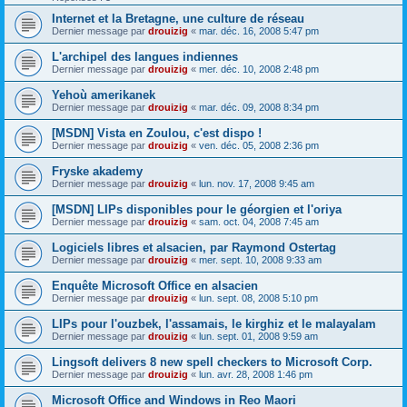
Internet et la Bretagne, une culture de réseau
Dernier message par
drouizig
«
mar. déc. 16, 2008 5:47 pm
L'archipel des langues indiennes
Dernier message par
drouizig
«
mer. déc. 10, 2008 2:48 pm
Yehoù amerikanek
Dernier message par
drouizig
«
mar. déc. 09, 2008 8:34 pm
[MSDN] Vista en Zoulou, c'est dispo !
Dernier message par
drouizig
«
ven. déc. 05, 2008 2:36 pm
Fryske akademy
Dernier message par
drouizig
«
lun. nov. 17, 2008 9:45 am
[MSDN] LIPs disponibles pour le géorgien et l'oriya
Dernier message par
drouizig
«
sam. oct. 04, 2008 7:45 am
Logiciels libres et alsacien, par Raymond Ostertag
Dernier message par
drouizig
«
mer. sept. 10, 2008 9:33 am
Enquête Microsoft Office en alsacien
Dernier message par
drouizig
«
lun. sept. 08, 2008 5:10 pm
LIPs pour l'ouzbek, l'assamais, le kirghiz et le malayalam
Dernier message par
drouizig
«
lun. sept. 01, 2008 9:59 am
Lingsoft delivers 8 new spell checkers to Microsoft Corp.
Dernier message par
drouizig
«
lun. avr. 28, 2008 1:46 pm
Microsoft Office and Windows in Reo Maori