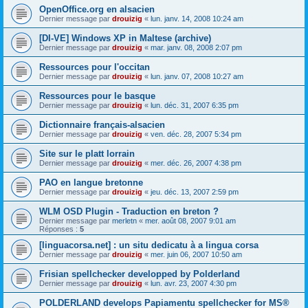
OpenOffice.org en alsacien
Dernier message par
drouizig
«
lun. janv. 14, 2008 10:24 am
[DI-VE] Windows XP in Maltese (archive)
Dernier message par
drouizig
«
mar. janv. 08, 2008 2:07 pm
Ressources pour l'occitan
Dernier message par
drouizig
«
lun. janv. 07, 2008 10:27 am
Ressources pour le basque
Dernier message par
drouizig
«
lun. déc. 31, 2007 6:35 pm
Dictionnaire français-alsacien
Dernier message par
drouizig
«
ven. déc. 28, 2007 5:34 pm
Site sur le platt lorrain
Dernier message par
drouizig
«
mer. déc. 26, 2007 4:38 pm
PAO en langue bretonne
Dernier message par
drouizig
«
jeu. déc. 13, 2007 2:59 pm
WLM OSD Plugin - Traduction en breton ?
Dernier message par
merletn
«
mer. août 08, 2007 9:01 am
Réponses :
5
[linguacorsa.net] : un situ dedicatu à a lingua corsa
Dernier message par
drouizig
«
mer. juin 06, 2007 10:50 am
Frisian spellchecker developped by Polderland
Dernier message par
drouizig
«
lun. avr. 23, 2007 4:30 pm
POLDERLAND develops Papiamentu spellchecker for MS®