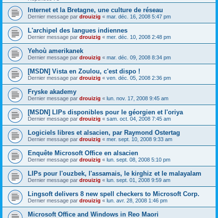
Internet et la Bretagne, une culture de réseau
Dernier message par
drouizig
«
mar. déc. 16, 2008 5:47 pm
L'archipel des langues indiennes
Dernier message par
drouizig
«
mer. déc. 10, 2008 2:48 pm
Yehoù amerikanek
Dernier message par
drouizig
«
mar. déc. 09, 2008 8:34 pm
[MSDN] Vista en Zoulou, c'est dispo !
Dernier message par
drouizig
«
ven. déc. 05, 2008 2:36 pm
Fryske akademy
Dernier message par
drouizig
«
lun. nov. 17, 2008 9:45 am
[MSDN] LIPs disponibles pour le géorgien et l'oriya
Dernier message par
drouizig
«
sam. oct. 04, 2008 7:45 am
Logiciels libres et alsacien, par Raymond Ostertag
Dernier message par
drouizig
«
mer. sept. 10, 2008 9:33 am
Enquête Microsoft Office en alsacien
Dernier message par
drouizig
«
lun. sept. 08, 2008 5:10 pm
LIPs pour l'ouzbek, l'assamais, le kirghiz et le malayalam
Dernier message par
drouizig
«
lun. sept. 01, 2008 9:59 am
Lingsoft delivers 8 new spell checkers to Microsoft Corp.
Dernier message par
drouizig
«
lun. avr. 28, 2008 1:46 pm
Microsoft Office and Windows in Reo Maori