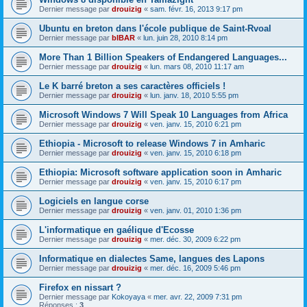
Dernier message par
drouizig
«
sam. févr. 16, 2013 9:17 pm
Ubuntu en breton dans l'école publique de Saint-Rvoal
Dernier message par
bIBAR
«
lun. juin 28, 2010 8:14 pm
More Than 1 Billion Speakers of Endangered Languages...
Dernier message par
drouizig
«
lun. mars 08, 2010 11:17 am
Le K barré breton a ses caractères officiels !
Dernier message par
drouizig
«
lun. janv. 18, 2010 5:55 pm
Microsoft Windows 7 Will Speak 10 Languages from Africa
Dernier message par
drouizig
«
ven. janv. 15, 2010 6:21 pm
Ethiopia - Microsoft to release Windows 7 in Amharic
Dernier message par
drouizig
«
ven. janv. 15, 2010 6:18 pm
Ethiopia: Microsoft software application soon in Amharic
Dernier message par
drouizig
«
ven. janv. 15, 2010 6:17 pm
Logiciels en langue corse
Dernier message par
drouizig
«
ven. janv. 01, 2010 1:36 pm
L'informatique en gaélique d'Ecosse
Dernier message par
drouizig
«
mer. déc. 30, 2009 6:22 pm
Informatique en dialectes Same, langues des Lapons
Dernier message par
drouizig
«
mer. déc. 16, 2009 5:46 pm
Firefox en nissart ?
Dernier message par
Kokoyaya
«
mer. avr. 22, 2009 7:31 pm
Réponses :
3