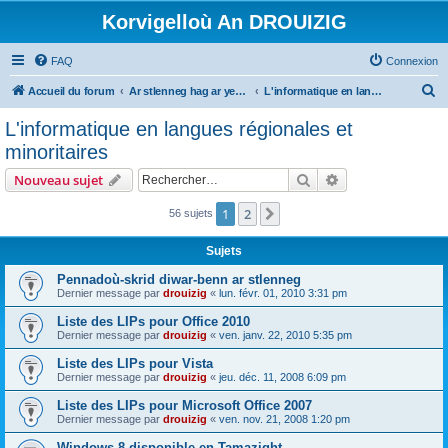
Korvigelloù An DROUIZIG
FAQ
Connexion
R
Accueil du forum
Ar stlenneg hag ar yezhoù bihan er bed a-bezh
L'informatique en langues régionales et minoritaires
e
L'informatique en langues régionales et
c
minoritaires
h
Rechercher
Recherche avanc
Nouveau sujet
e
r
1
2
Suivant
56 sujets
c
Sujets
h
Pennadoù-skrid diwar-benn ar stlenneg
e
Dernier message par
drouizig
«
lun. févr. 01, 2010 3:31 pm
r
Liste des LIPs pour Office 2010
Dernier message par
drouizig
«
ven. janv. 22, 2010 5:35 pm
Liste des LIPs pour Vista
Dernier message par
drouizig
«
jeu. déc. 11, 2008 6:09 pm
Liste des LIPs pour Microsoft Office 2007
Dernier message par
drouizig
«
ven. nov. 21, 2008 1:20 pm
Windows 8 disponible en Tamazight