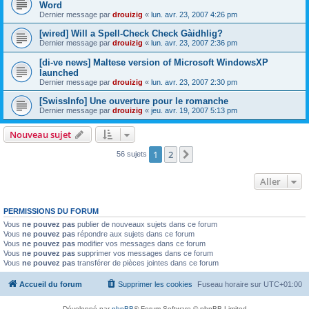
Word
Dernier message par
drouizig
«
lun. avr. 23, 2007 4:26 pm
[wired] Will a Spell-Check Check Gàidhlig?
Dernier message par
drouizig
«
lun. avr. 23, 2007 2:36 pm
[di-ve news] Maltese version of Microsoft WindowsXP
launched
Dernier message par
drouizig
«
lun. avr. 23, 2007 2:30 pm
[SwissInfo] Une ouverture pour le romanche
Dernier message par
drouizig
«
jeu. avr. 19, 2007 5:13 pm
Nouveau sujet
1
2
Suivant
56 sujets
Aller
PERMISSIONS DU FORUM
Vous
ne pouvez pas
publier de nouveaux sujets dans ce forum
Vous
ne pouvez pas
répondre aux sujets dans ce forum
Vous
ne pouvez pas
modifier vos messages dans ce forum
Vous
ne pouvez pas
supprimer vos messages dans ce forum
Vous
ne pouvez pas
transférer de pièces jointes dans ce forum
Accueil du forum
Supprimer les cookies
Fuseau horaire sur
UTC+01:00
Développé par
phpBB
® Forum Software © phpBB Limited